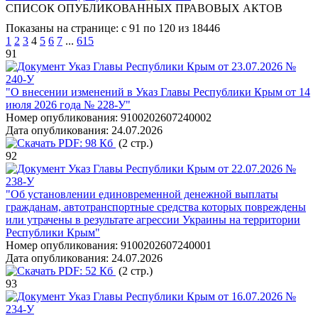
СПИСОК ОПУБЛИКОВАННЫХ ПРАВОВЫХ АКТОВ
Показаны на странице: с 91 по 120 из 18446
1
2
3
4
5
6
7
...
615
91
Указ Главы Республики Крым от 23.07.2026 №
240-У
"О внесении изменений в Указ Главы Республики Крым от 14
июля 2026 года № 228-У"
Номер опубликования:
9100202607240002
Дата опубликования:
24.07.2026
PDF:
98 Кб
(2 стр.)
92
Указ Главы Республики Крым от 22.07.2026 №
238-У
"Об установлении единовременной денежной выплаты
гражданам, автотранспортные средства которых повреждены
или утрачены в результате агрессии Украины на территории
Республики Крым"
Номер опубликования:
9100202607240001
Дата опубликования:
24.07.2026
PDF:
52 Кб
(2 стр.)
93
Указ Главы Республики Крым от 16.07.2026 №
234-У