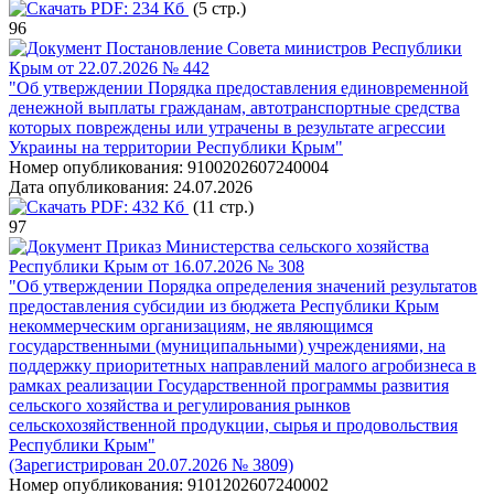
PDF:
234 Кб
(5 стр.)
96
Постановление Совета министров Республики
Крым от 22.07.2026 № 442
"Об утверждении Порядка предоставления единовременной
денежной выплаты гражданам, автотранспортные средства
которых повреждены или утрачены в результате агрессии
Украины на территории Республики Крым"
Номер опубликования:
9100202607240004
Дата опубликования:
24.07.2026
PDF:
432 Кб
(11 стр.)
97
Приказ Министерства сельского хозяйства
Республики Крым от 16.07.2026 № 308
"Об утверждении Порядка определения значений результатов
предоставления субсидии из бюджета Республики Крым
некоммерческим организациям, не являющимся
государственными (муниципальными) учреждениями, на
поддержку приоритетных направлений малого агробизнеса в
рамках реализации Государственной программы развития
сельского хозяйства и регулирования рынков
сельскохозяйственной продукции, сырья и продовольствия
Республики Крым"
(Зарегистрирован 20.07.2026 № 3809)
Номер опубликования:
9101202607240002