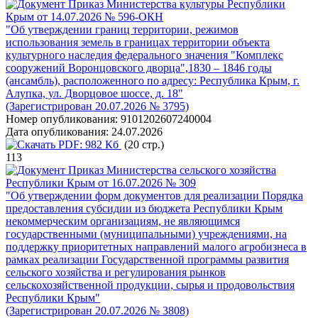
Приказ Министерства культуры Республики
Крым от 14.07.2026 № 596-ОКН
"Об утверждении границ территории, режимов
использования земель в границах территории объекта
культурного наследия федерального значения "Комплекс
сооружений Воронцовского дворца",1830 – 1846 годы
(ансамбль), расположенного по адресу: Республика Крым, г.
Алупка, ул. Дворцовое шоссе, д. 18"
(Зарегистрирован 20.07.2026 № 3795)
Номер опубликования:
9101202607240004
Дата опубликования:
24.07.2026
PDF:
982 Кб
(20 стр.)
113
Приказ Министерства сельского хозяйства
Республики Крым от 16.07.2026 № 309
"Об утверждении форм документов для реализации Порядка
предоставления субсидии из бюджета Республики Крым
некоммерческим организациям, не являющимся
государственными (муниципальными) учреждениями, на
поддержку приоритетных направлений малого агробизнеса в
рамках реализации Государственной программы развития
сельского хозяйства и регулирования рынков
сельскохозяйственной продукции, сырья и продовольствия
Республики Крым"
(Зарегистрирован 20.07.2026 № 3808)