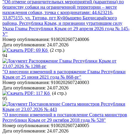
"Об отмене ограничительных мероприятий (карантина) по
бешенству собаки на ограниченной территории – месте
нахождения собаки, точка с координатами: 44.623216,
33.875155, ул. Титова, пгт Куйбышево Бахчисарайского
района, Республика Крым, и признании утратившим силу
Указа Главы Республики Крым от 29 апреля 2026 года № 145-
У"
Номер опубликования:
9100202607240006
Дата опубликования:
24.07.2026
PDF:
69 Кб
(2 стр.)
94
Распоряжение Главы Республики Крым от
23.07.2026 № 1288-рг
"О внесении изменений в распоряжение Главы Республики
Крым от 25 июня 2021 года № 868-рг"
Номер опубликования:
9100202607240003
Дата опубликования:
24.07.2026
PDF:
117 Кб
(4 стр.)
95
Постановление Совета министров Республики
Крым от 23.07.2026 № 443
"О внесении изменений в постановление Совета министров
Республики Крым от 29 октября 2018 года № 528"
Номер опубликования:
9100202607240005
Дата опубликования:
24.07.2026