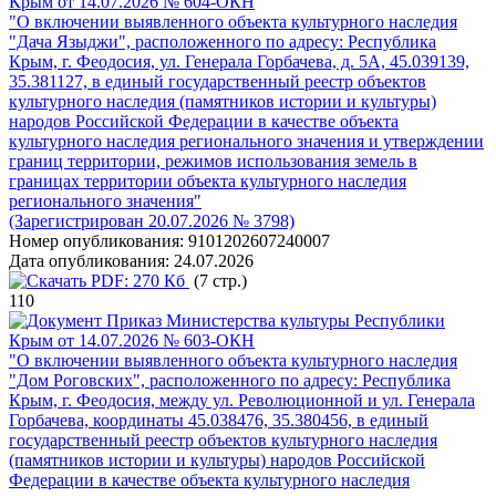
Крым от 14.07.2026 № 604-ОКН
"О включении выявленного объекта культурного наследия
"Дача Языджи", расположенного по адресу: Республика
Крым, г. Феодосия, ул. Генерала Горбачева, д. 5А, 45.039139,
35.381127, в единый государственный реестр объектов
культурного наследия (памятников истории и культуры)
народов Российской Федерации в качестве объекта
культурного наследия регионального значения и утверждении
границ территории, режимов использования земель в
границах территории объекта культурного наследия
регионального значения"
(Зарегистрирован 20.07.2026 № 3798)
Номер опубликования:
9101202607240007
Дата опубликования:
24.07.2026
PDF:
270 Кб
(7 стр.)
110
Приказ Министерства культуры Республики
Крым от 14.07.2026 № 603-ОКН
"О включении выявленного объекта культурного наследия
"Дом Роговских", расположенного по адресу: Республика
Крым, г. Феодосия, между ул. Революционной и ул. Генерала
Горбачева, координаты 45.038476, 35.380456, в единый
государственный реестр объектов культурного наследия
(памятников истории и культуры) народов Российской
Федерации в качестве объекта культурного наследия