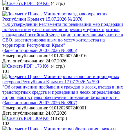
PDF:
189 Кб
(4 стр.)
100
Приказ Министерства здравоохранения
Республики Крым от 15.07.2026 № 2078
"Об утверждении Регламента по реализации мер поддержки
по бесплатному изготовлению и ремонту зубных протезов
гражданам Российской Федерации, принимавшим участие в
СВО, зарегистрированным по месту жительства на
территории Республики Крым"
(Зарегистрирован 20.07.2026 № 3805)
Номер опубликования:
9101202607240016
Дата опубликования:
24.07.2026
PDF:
173 Кб
(4 стр.)
101
Приказ Министерства экологии и природных
ресурсов Республики Крым от 17.07.2026 № 590
"Об ограничении пребывания граждан в лесах, въезда в них
транспортных средств и проведения в лесах определённых
видов работ в целях обеспечения пожарной безопасности"
(Зарегистрирован 20.07.2026 № 3807)
Номер опубликования:
9101202607240001
Дата опубликования:
24.07.2026
PDF:
369 Кб
(18 стр.)
102
Приказ Министерства образования, науки и