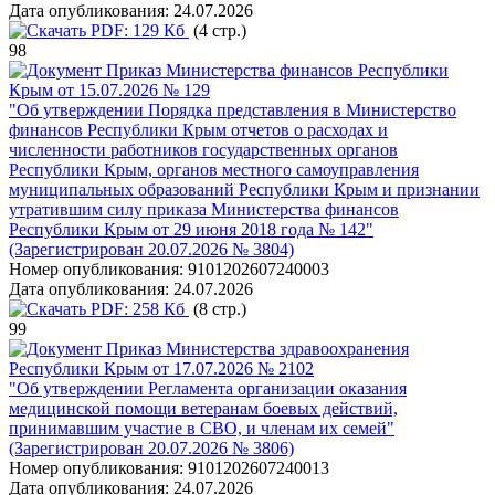
Дата опубликования:
24.07.2026
PDF:
129 Кб
(4 стр.)
98
Приказ Министерства финансов Республики
Крым от 15.07.2026 № 129
"Об утверждении Порядка представления в Министерство
финансов Республики Крым отчетов о расходах и
численности работников государственных органов
Республики Крым, органов местного самоуправления
муниципальных образований Республики Крым и признании
утратившим силу приказа Министерства финансов
Республики Крым от 29 июня 2018 года № 142"
(Зарегистрирован 20.07.2026 № 3804)
Номер опубликования:
9101202607240003
Дата опубликования:
24.07.2026
PDF:
258 Кб
(8 стр.)
99
Приказ Министерства здравоохранения
Республики Крым от 17.07.2026 № 2102
"Об утверждении Регламента организации оказания
медицинской помощи ветеранам боевых действий,
принимавшим участие в СВО, и членам их семей"
(Зарегистрирован 20.07.2026 № 3806)
Номер опубликования:
9101202607240013
Дата опубликования:
24.07.2026