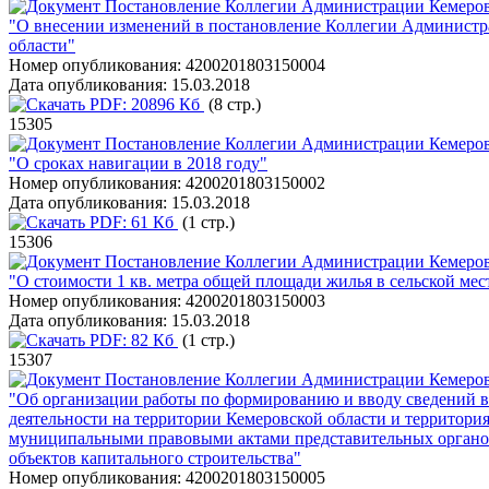
Постановление Коллегии Администрации Кемеровс
"О внесении изменений в постановление Коллегии Администр
области"
Номер опубликования:
4200201803150004
Дата опубликования:
15.03.2018
PDF:
20896 Кб
(8 стр.)
15305
Постановление Коллегии Администрации Кемеровс
"О сроках навигации в 2018 году"
Номер опубликования:
4200201803150002
Дата опубликования:
15.03.2018
PDF:
61 Кб
(1 стр.)
15306
Постановление Коллегии Администрации Кемеровс
"О стоимости 1 кв. метра общей площади жилья в сельской мес
Номер опубликования:
4200201803150003
Дата опубликования:
15.03.2018
PDF:
82 Кб
(1 стр.)
15307
Постановление Коллегии Администрации Кемеровс
"Об организации работы по формированию и вводу сведений в
деятельности на территории Кемеровской области и террито
муниципальными правовыми актами представительных органов
объектов капитального строительства"
Номер опубликования:
4200201803150005