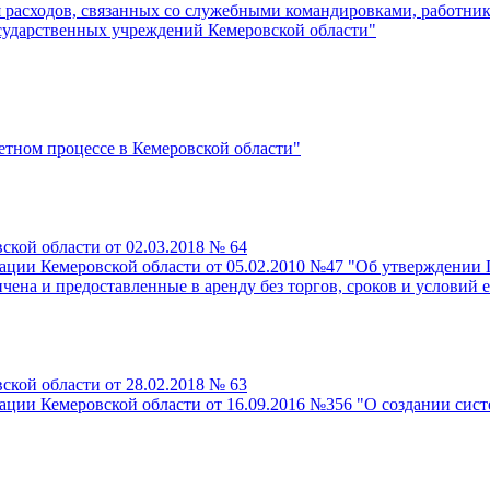
 расходов, связанных со служебными командировками, работник
осударственных учреждений Кемеровской области"
етном процессе в Кемеровской области"
кой области от 02.03.2018 № 64
ции Кемеровской области от 05.02.2010 №47 "Об утверждении П
ичена и предоставленные в аренду без торгов, сроков и условий 
кой области от 28.02.2018 № 63
ции Кемеровской области от 16.09.2016 №356 "О создании сис