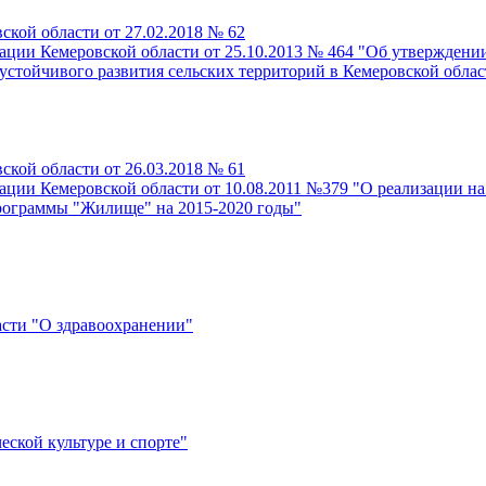
кой области от 27.02.2018 № 62
ции Кемеровской области от 25.10.2013 № 464 "Об утверждени
стойчивого развития сельских территорий в Кемеровской област
кой области от 26.03.2018 № 61
ции Кемеровской области от 10.08.2011 №379 "О реализации н
рограммы "Жилище" на 2015-2020 годы"
асти "О здравоохранении"
еской культуре и спорте"