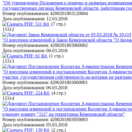
"Об утверждении Положения о порядке и размерах возмещения
государственных органах Кемеровской области, работникам г
Номер опубликования:
4200201803120004
Дата опубликования:
12.03.2018
PDF:
511 Кб
(7 стр.)
15312
Закон Кемеровской области от 05.03.2018 № 10-ОЗ
"О внесении изменений в Закон Кемеровской области "О бюдж
Номер опубликования:
4200201803060002
Дата опубликования:
06.03.2018
PDF:
61 Кб
(1 стр.)
15313
Постановление Коллегии Администрации Кемеровс
"О внесении изменений в постановление Коллегии Администра
участки, государственная собственность на которые не разгран
Номер опубликования:
4200201803060001
Дата опубликования:
06.03.2018
PDF:
224 Кб
(4 стр.)
15314
Постановление Коллегии Администрации Кемеровс
"О внесении изменений в постановление Коллегии Администра
единому номеру "112" на территории Кемеровской области"
Номер опубликования:
4200201803050003
Дата опубликования:
05.03.2018
PDF:
130 Кб
(2 стр.)