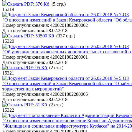
PDF:
376 Кб
(5 стр.)
15319
Закон Кемеровской области от 26.02.2018 № 7-ОЗ
"О внесении изменений в Закон Кемеровской области "Об обла
Номер опубликования:
4200201802280002
Дата опубликования:
28.02.2018
PDF:
53500 Кб
(337 стр.)
15320
Закон Кемеровской области от 26.02.2018 № 6-ОЗ
"Об утверждении заключенных дополнительных соглашений о р
Номер опубликования:
4200201802280001
Дата опубликования:
28.02.2018
PDF:
95 Кб
(2 стр.)
15321
Закон Кемеровской области от 26.02.2018 № 5-ОЗ
"О внесении изменений в Закон Кемеровской области "О займах
торжественных мероприятий"
Номер опубликования:
4200201802280005
Дата опубликования:
28.02.2018
PDF:
81 Кб
(2 стр.)
15322
Постановление Коллегии Администрации Кемеровс
"О внесении изменения в постановление Коллегии Администра
"Жилищная и социальная инфраструктура Кузбасса" на 2014-2
Номер опубликования:
4200201802260001