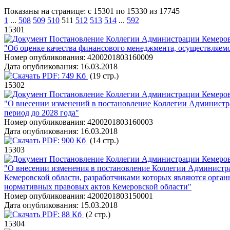
Показаны на странице: с 15301 по 15330 из 17745
1
...
508
509
510
511
512
513
514
...
592
15301
Постановление Коллегии Администрации Кемеровс
"Об оценке качества финансового менеджмента, осуществляем
Номер опубликования:
4200201803160009
Дата опубликования:
16.03.2018
PDF:
749 Кб
(19 стр.)
15302
Постановление Коллегии Администрации Кемеровс
"О внесении изменений в постановление Коллегии Администра
период до 2028 года"
Номер опубликования:
4200201803160003
Дата опубликования:
16.03.2018
PDF:
900 Кб
(14 стр.)
15303
Постановление Коллегии Администрации Кемеровс
"О внесении изменения в постановление Коллегии Администра
Кемеровской области, разработчиками которых являются орган
нормативных правовых актов Кемеровской области"
Номер опубликования:
4200201803150001
Дата опубликования:
15.03.2018
PDF:
88 Кб
(2 стр.)
15304