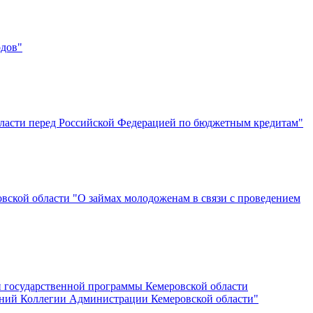
одов"
бласти перед Российской Федерацией по бюджетным кредитам"
овской области "О займах молодоженам в связи с проведением
и государственной программы Кемеровской области
ений Коллегии Администрации Кемеровской области"