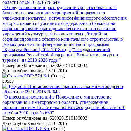
области от 09.10.2015 № 649
"О предоставлении и распределении средств областного
бюджета на реализацию мероприятий по развитию
учреждений культуры, источником финансового обеспечения
которых является субсидия из федерального бюджета на
софинансирование расходных обязательств по развитию
учреждений культуры, за исключением субсидий на
софинансирование объектов капитального строительства, в
рамках реализации федеральной целевой программы
"Культура России (2012-2018 годы)" государственной
программы Российской Федерации "Развитие культуры и
туризма" на 2013-2020 годы"
Номер опубликования:
5200201510130002
Дата опубликования:
13.10.2015
PDF:
574 Кб
(9 стр.)
20527
Постановление Правительства Нижегородской
области от 09.10.2015 № 648
"О внесении изменений в Положение о министерстве
образования Нижегородской области, утвержденное
постановлением Правительства Нижегородской области от 6
октября 2010 года № 669"
Номер опубликования:
5200201510130003
Дата опубликования:
13.10.2015
PDF:
176 Кб
(3 стр.)