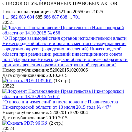
СПИСОК ОПУБЛИКОВАННЫХ ПРАВОВЫХ АКТОВ
Показаны на странице: с 20521 по 20550 из 21025
1
...
682
683
684
685
686
687
688
...
701
20521
Постановление Правительства Нижегородской
области от 14.10.2015 № 656
"О Порядке взаимодействия органов исполнительной власти
Нижегородской области и органов местного самоуправления
городских округов (городских поселений) Нижегородской
области при реализации решений инвестиционного совета
при Губернаторе Нижегородской области о целесообразности
принятия решения о развитии застроенной территории"
Номер опубликования:
5200201510200006
Дата опубликования:
20.10.2015
PDF:
1135 Кб
(13 стр.)
20522
Постановление Правительства Нижегородской
области от 13.10.2015 № 651
"О внесении изменений в постановление Правительства
Нижегородской области от 10 июля 2015 года № 447"
Номер опубликования:
5200201510200004
Дата опубликования:
20.10.2015
PDF:
96 Кб
(2 стр.)
20523