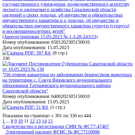
государственного учреждения, подведомственного агентству
лесного и охотничьего хозяйства Сахалинской области
сведений о своих доходах, об имуществе и обязательствах
имущественного характера и о доходах, об имуществе и
обязательствах имущественного характера супруги (супруга)
и несовершеннолетних детей"
(Зарегистрирован 15.05.2023 № 1-3.28-243/23)
Номер опубликования:
6501202305150016
Дата опубликования:
15.05.2023
PDF:
397 Кб
(8 стр.)
330
Постановление Губернатора Саратовской области
от 10.05.2023 № 130
"Об отмене карантина по заболеванию бешенством животных
на территории с. Сокур Вязовского муниципального
образования Татищевского муниципального района
Саратовской области"
Номер опубликования:
6400202305150010
Дата опубликования:
15.05.2023
PDF:
51 Кб
(1 стр.)
Показаны на странице: с 301 по 330 из 444
1
...
8
9
10
11
12
13
14
15
Свидетельство о регистрации СМИ № ФС77-47467
Электронный паспорт ФГИС № ФС77110096