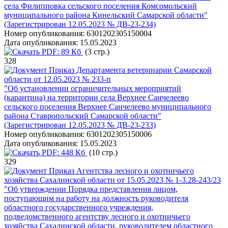
села Филипповка сельского поселения Комсомольский
муниципального района Кинельский Самарской области"
(Зарегистрирован 12.05.2023 № ДВ-23-234)
Номер опубликования:
6301202305150004
Дата опубликования:
15.05.2023
PDF:
89 Кб
(3 стр.)
328
Приказ Департамента ветеринарии Самарской
области от 12.05.2023 № 233-п
"Об установлении ограничительных мероприятий
(карантина) на территории села Верхнее Санчелеево
сельского поселения Верхнее Санчелеево муниципального
района Ставропольский Самарской области"
(Зарегистрирован 12.05.2023 № ДВ-23-233)
Номер опубликования:
6301202305150006
Дата опубликования:
15.05.2023
PDF:
448 Кб
(10 стр.)
329
Приказ Агентства лесного и охотничьего
хозяйства Сахалинской области от 15.05.2023 № 1-3.28-243/23
"Об утверждении Порядка представления лицом,
поступающим на работу на должность руководителя
областного государственного учреждения,
подведомственного агентству лесного и охотничьего
хозяйства Сахалинской области, руководителем областного