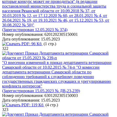
которые конкурс может не проводиться" (в редакции
постановлений министерства труда и социальной защиты
населения Рязанской области от 10.09.2018 № 37, от
20.03.2019 № 12, от 17.12.2020 № 60, от 28.01.2021 № 4, от
26.04.2021 № 19, от 19.10.2021 № 46, от 15.12.2021 № 53, от
30.08.2022 № 50)"
(Зарегистрирован 12.05.2023 № 374)
Номер опубликования:
6201202305150001
Дата опубликования:
15.05.2023
PDF:
96 Кб
(1 стр.)
322
Приказ Департамента ветеринарии Самарской
области от 15.05.2023 № 239-п
"О внесении изменений в приказ департамента ветеринарии
Самарской области от 10.02.2015 № 74-п "О комиссии
департамента ветеринарии Самарской области по
соблюдению требований к служебному поведению
государственных гражданских служащих и урегулированию
конфликта интересов"
(Зарегистрирован 15.05.2023 № ДВ-23-239)
Номер опубликования:
6301202305150003
Дата опубликования:
15.05.2023
PDF:
119 Кб
(4 стр.)
323
Приказ Департамента ветеринарии Самарской