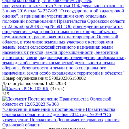
Орловской области, за исключением случаев,
предусмотренных частью 3 статьи 11 Федерального закона от
3 июля 2016 года № 237-ФЗ "О государственной кадастровой
оценке", и признании утратившими силу отдельных
положений постановления Правительства Орловской области
от 22 октября 2019 года № 591 "Об утверждении результатов
определения кадастровой стоимости всех видов объектов
недвижимости, расположенных на территории Орловской
области, в том числе земельных участков с категориями
земель: земли сельскохозяйственного назначения; земли
населенных пунктов; земли промышленности, энергетики,
транспорта, связи, радиовещания, телевидения, информатики,
земли для обеспечения космической деятельности, земли
обороны, безопасности и земли иного специального
назначения; земли особо охраняемых территорий и объектов"
Номер опубликования:
5700202305150002
Дата опубликования:
15.05.2023
PDF:
102 Кб
(3 стр.)
319
Постановление Правительства Орловской
области от 12.05.2023 № 368
"О внесении изменений в постановление Правительства
Орловской области от 22 декабря 2014 года № 399 "Об
утверждении Положения о Департаменте здравоохранения
Орловской области"