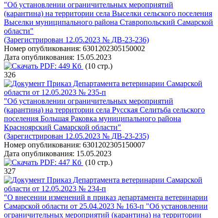
"Об установлении ограничительных мероприятий
(карантина) на территории села Выселки сельского поселения
Выселки муниципального района Ставропольский Самарской
области"
(Зарегистрирован 12.05.2023 № ДВ-23-236)
Номер опубликования:
6301202305150002
Дата опубликования:
15.05.2023
PDF:
449 Кб
(10 стр.)
326
Приказ Департамента ветеринарии Самарской
области от 12.05.2023 № 235-п
"Об установлении ограничительных мероприятий
(карантина) на территории села Русская Селитьба сельского
поселения Большая Раковка муниципального района
Красноярский Самарской области"
(Зарегистрирован 12.05.2023 № ДВ-23-235)
Номер опубликования:
6301202305150007
Дата опубликования:
15.05.2023
PDF:
447 Кб
(10 стр.)
327
Приказ Департамента ветеринарии Самарской
области от 12.05.2023 № 234-п
"О внесении изменений в приказ департамента ветеринарии
Самарской области от 25.04.2023 № 163-п "Об установлении
ограничительных мероприятий (карантина) на территории