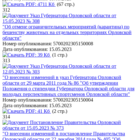
PDF:
4711 Кб
(67 стр.)
312
Указ Губернатора Орловской области от
15.05.2023 № 308
"Об отмене ограничительных мероприятий (карантина) по
бешенству животных на отдельных территориях Орловской
области"
Номер опубликования:
5700202305150008
Дата опубликования:
15.05.2023
PDF:
39 Кб
(1 стр.)
313
Указ Губернатора Орловской области от
12.05.2023 № 303
"О внесении изменений в указ Губернатора Орловской
области от 29 марта 2011 года № 86 "Об утверждении
Положения о стипендии Губернатора Орловской области для
молодых перспективных спортсменов Орловской области"
Номер опубликования:
5700202305150004
Дата опубликования:
15.05.2023
PDF:
41 Кб
(2 стр.)
314
Постановление Правительства Орловской
области от 15.05.2023 № 373
"О внесении изменений в постановление Правительства
Орловской области от 22 декабря 2014 года № 405 "Об