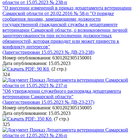
области от 15.05.2023 № 238-п
"О внесении изменений в приказ департамента ветеринарии
Самарской области от 20.02.2016 № 58-п "О порядке
сообщения лицами, замещающими должности
государственной гражданской службы в департаменте
ветеринарии Самарской области, о возникновении личной
заинтересованности при исполнении должностных
обязанностей, которая приводит или может привести к
конфликту интересов"
(Зарегистрирован 15.05.2023 № ДВ-23-238)
Номер опубликования:
6301202305150001
Дата опубликования:
15.05.2023
PDF:
90 Кб
(2 стр.)
324
Приказ Департамента ветеринарии Самарской
области от 15.05.2023 № 237-п
"Об утверждении служебного распорядка департамента
ветеринарии Самарской области"
(Зарегистрирован 15.05.2023 № ДВ-23-237)
Номер опубликования:
6301202305150005
Дата опубликования:
15.05.2023
PDF:
350 Кб
(7 стр.)
325
Приказ Департамента ветеринарии Самарской
области от 12.05.2023 № 236-п