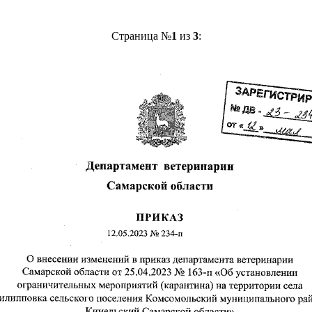
Страница №
1
из
3
: