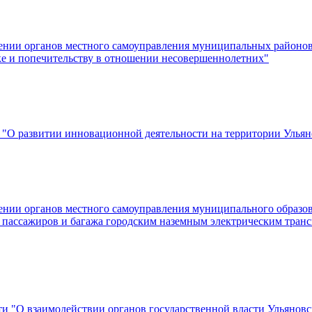
лении органов местного самоуправления муниципальных районо
ке и попечительству в отношении несовершеннолетних"
и "О развитии инновационной деятельности на территории Ульян
лении органов местного самоуправления муниципального образо
 пассажиров и багажа городским наземным электрическим тран
сти "О взаимодействии органов государственной власти Ульяно