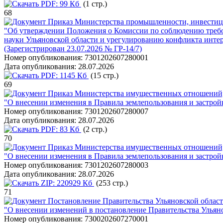
PDF:
99 Кб
(1 стр.)
68
Приказ Министерства промышленности, инвестиций
"Об утверждении Положения о Комиссии по соблюдению треб
науки Ульяновской области и урегулированию конфликта инте
(Зарегистрирован 23.07.2026 № ГР-14/7)
Номер опубликования:
7301202607280001
Дата опубликования:
28.07.2026
PDF:
1145 Кб
(15 стр.)
69
Приказ Министерства имущественных отношений, г
"О внесении изменения в Правила землепользования и застрой
Номер опубликования:
7301202607280007
Дата опубликования:
28.07.2026
PDF:
83 Кб
(2 стр.)
70
Приказ Министерства имущественных отношений, г
"О внесении изменения в Правила землепользования и застрой
Номер опубликования:
7301202607280003
Дата опубликования:
28.07.2026
ZIP:
220929 Кб
(253 стр.)
71
Постановление Правительства Ульяновской област
"О внесении изменений в постановление Правительства Ульяно
Номер опубликования:
7300202607270001