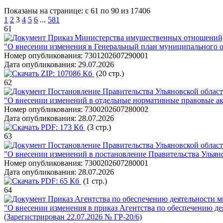
Показаны на странице: с 61 по 90 из 17406
1
2
3
4
5
6
...
581
61
Приказ Министерства имущественных отношений, г
"О внесении изменения в Генеральный план муниципального о
Номер опубликования:
7301202607290001
Дата опубликования:
29.07.2026
ZIP:
107086 Кб
(20 стр.)
62
Постановление Правительства Ульяновской област
"О внесении изменений в отдельные нормативные правовые ак
Номер опубликования:
7300202607280002
Дата опубликования:
28.07.2026
PDF:
173 Кб
(3 стр.)
63
Постановление Правительства Ульяновской област
"О внесении изменений в постановление Правительства Ульяно
Номер опубликования:
7300202607280001
Дата опубликования:
28.07.2026
PDF:
65 Кб
(1 стр.)
64
Приказ Агентства по обеспечению деятельности ми
"О внесении изменения в приказ Агентства по обеспечению де
(Зарегистрирован 22.07.2026 № ГР-20/6)