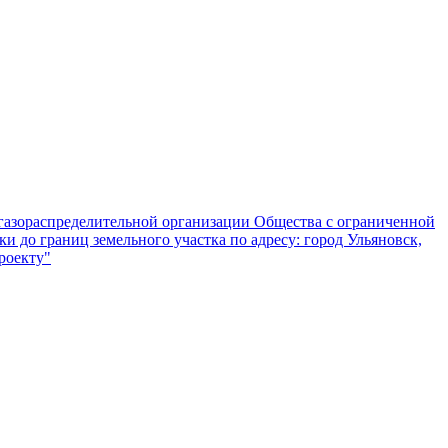
 газораспределительной организации Общества с ограниченной
и до границ земельного участка по адресу: город Ульяновск,
роекту"