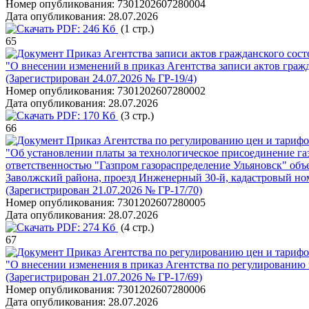
Номер опубликования:
7301202607280004
Дата опубликования:
28.07.2026
PDF:
246 Кб
(1 стр.)
65
Приказ Агентства записи актов гражданского сост
"О внесении изменений в приказ Агентства записи актов гражд
(Зарегистрирован 24.07.2026 № ГР-19/4)
Номер опубликования:
7301202607280002
Дата опубликования:
28.07.2026
PDF:
170 Кб
(3 стр.)
66
Приказ Агентства по регулированию цен и тарифо
"Об установлении платы за технологическое присоединение г
ответственностью "Газпром газораспределение Ульяновск" объек
Заволжский района, проезд Инженерный 30-й, кадастровый ном
(Зарегистрирован 21.07.2026 № ГР-17/70)
Номер опубликования:
7301202607280005
Дата опубликования:
28.07.2026
PDF:
274 Кб
(4 стр.)
67
Приказ Агентства по регулированию цен и тарифо
"О внесении изменения в приказ Агентства по регулированию 
(Зарегистрирован 21.07.2026 № ГР-17/69)
Номер опубликования:
7301202607280006
Дата опубликования:
28.07.2026