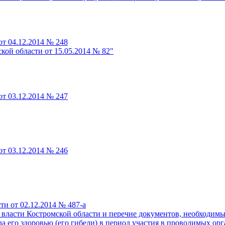
от 04.12.2014 № 248
кой области от 15.05.2014 № 82"
от 03.12.2014 № 247
от 03.12.2014 № 246
и от 02.12.2014 № 487-а
власти Костромской области и перечне документов, необходим
да его здоровью (его гибели) в период участия в проводимых о