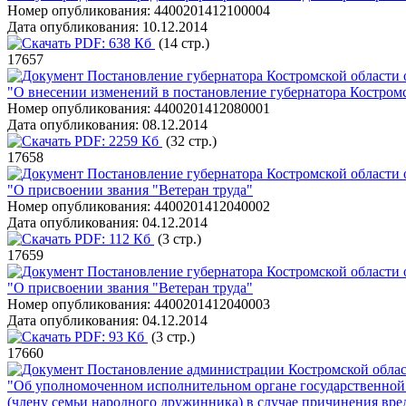
Номер опубликования:
4400201412100004
Дата опубликования:
10.12.2014
PDF:
638 Кб
(14 стр.)
17657
Постановление губернатора Костромской области 
"О внесении изменений в постановление губернатора Костромс
Номер опубликования:
4400201412080001
Дата опубликования:
08.12.2014
PDF:
2259 Кб
(32 стр.)
17658
Постановление губернатора Костромской области 
"О присвоении звания "Ветеран труда"
Номер опубликования:
4400201412040002
Дата опубликования:
04.12.2014
PDF:
112 Кб
(3 стр.)
17659
Постановление губернатора Костромской области 
"О присвоении звания "Ветеран труда"
Номер опубликования:
4400201412040003
Дата опубликования:
04.12.2014
PDF:
93 Кб
(3 стр.)
17660
Постановление администрации Костромской област
"Об уполномоченном исполнительном органе государственной 
(члену семьи народного дружинника) в случае причинения вре