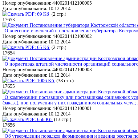
Номер опубликования:
4400201412100005
Дата опубликования:
10.12.2014
PDF:
69 Кб
(2 стр.)
17653
Постановление губернатора Костромской области 
"О внесении изменений в постановление губернатора Костромс
Номер опубликования:
4400201412100002
Дата опубликования:
10.12.2014
PDF:
65 Кб
(2 стр.)
17654
Постановление администрации Костромской област
"О нормативах штатной численности организаций социального
Номер опубликования:
4400201412100003
Дата опубликования:
10.12.2014
PDF:
1006 Кб
(38 стр.)
17655
Постановление администрации Костромской област
"О компенсации поставщику или поставщикам социальных услуг
(заказа), при получении у них гражданином социальных услуг
Номер опубликования:
4400201412100001
Дата опубликования:
10.12.2014
PDF:
656 Кб
(13 стр.)
17656
Постановление администрации Костромской област
"Об утверждении порядков формирования и ведения реестра по