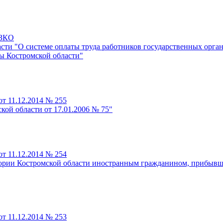
-ЗКО
ласти "О системе оплаты труда работников государственных орг
ы Костромской области"
т 11.12.2014 № 255
кой области от 17.01.2006 № 75"
т 11.12.2014 № 254
итории Костромской области иностранным гражданином, прибыв
т 11.12.2014 № 253