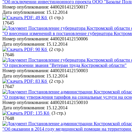
"Об исключении инвестиционного проекта ООО "Базальт Поли
Номер опубликования:
4400201412150017
Дата опубликования:
15.12.2014
PDF:
49 Кб
(1 стр.)
17645
Постановление губернатора Костромской области о
"О внесении изменений в постановление губернатора Костромс
Номер опубликования:
4400201412150006
Дата опубликования:
15.12.2014
PDF:
90 Кб
(2 стр.)
17646
Постановление губернатора Костромской области о
"О присвоении звания "Ветеран труда Костромской области"
Номер опубликования:
4400201412150003
Дата опубликования:
15.12.2014
PDF:
83 Кб
(2 стр.)
17647
Постановление администрации Костромской област
"О порядке утверждения тарифов на социальные услуги на ос
Номер опубликования:
4400201412150010
Дата опубликования:
15.12.2014
PDF:
135 Кб
(3 стр.)
17648
Постановление администрации Костромской област
"Об оказании в 2014 году медицинской помощи на территории