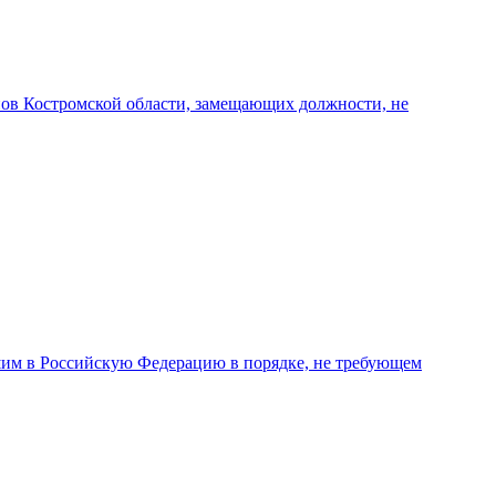
анов Костромской области, замещающих должности, не
шим в Российскую Федерацию в порядке, не требующем