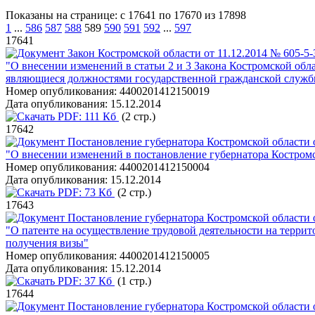
Показаны на странице: с 17641 по 17670 из 17898
1
...
586
587
588
589
590
591
592
...
597
17641
Закон Костромской области от 11.12.2014 № 605-5
"О внесении изменений в статьи 2 и 3 Закона Костромской об
являющиеся должностями государственной гражданской служб
Номер опубликования:
4400201412150019
Дата опубликования:
15.12.2014
PDF:
111 Кб
(2 стр.)
17642
Постановление губернатора Костромской области о
"О внесении изменений в постановление губернатора Костромс
Номер опубликования:
4400201412150004
Дата опубликования:
15.12.2014
PDF:
73 Кб
(2 стр.)
17643
Постановление губернатора Костромской области о
"О патенте на осуществление трудовой деятельности на терр
получения визы"
Номер опубликования:
4400201412150005
Дата опубликования:
15.12.2014
PDF:
37 Кб
(1 стр.)
17644
Постановление губернатора Костромской области о