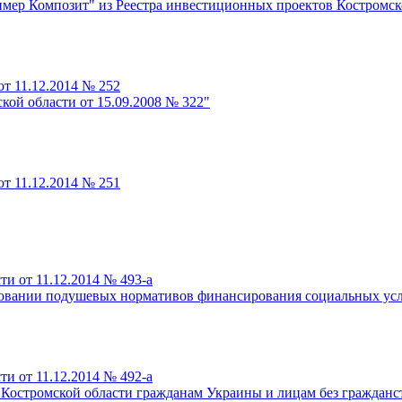
мер Композит" из Реестра инвестиционных проектов Костромск
т 11.12.2014 № 252
кой области от 15.09.2008 № 322"
т 11.12.2014 № 251
и от 11.12.2014 № 493-а
новании подушевых нормативов финансирования социальных усл
и от 11.12.2014 № 492-а
 Костромской области гражданам Украины и лицам без гражданс