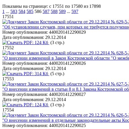
Показаны на странице: с 17551 по 17580 из 17898
1
...
583
584
585
586
587
588
589
...
597
17551
Закон Костромской области от 29.12.2014 № 629-5
"Об установлении случаев, при которых не требуется получени
Номер опубликования:
4400201412290029
Дата опубликования:
29.12.2014
PDF:
124 Кб
(3 стр.)
17552
Закон Костромской области от 29.12.2014 № 628-5
"О внесении изменений в Закон Костромской области "О меж
Номер опубликования:
4400201412290026
Дата опубликования:
29.12.2014
PDF:
314 Кб
(5 стр.)
17553
Закон Костромской области от 29.12.2014 № 627-5
"О внесении изменений в статьи 8 и 8.1 Закона Костромской о
Номер опубликования:
4400201412290027
Дата опубликования:
29.12.2014
PDF:
124 Кб
(3 стр.)
17554
Закон Костромской области от 29.12.2014 № 626-5
"О внесении изменений в отдельные законодательные акты Ко
Номер опубликования:
4400201412290025