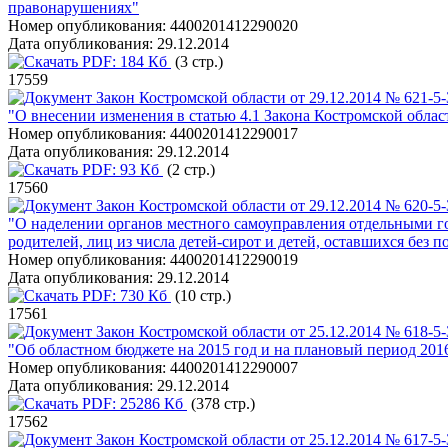
правонарушениях"
Номер опубликования:
4400201412290020
Дата опубликования:
29.12.2014
PDF:
184 Кб
(3 стр.)
17559
Закон Костромской области от 29.12.2014 № 621-5
"О внесении изменения в статью 4.1 Закона Костромской облас
Номер опубликования:
4400201412290017
Дата опубликования:
29.12.2014
PDF:
93 Кб
(2 стр.)
17560
Закон Костромской области от 29.12.2014 № 620-5
"О наделении органов местного самоуправления отдельными г
родителей, лиц из числа детей-сирот и детей, оставшихся бе
Номер опубликования:
4400201412290019
Дата опубликования:
29.12.2014
PDF:
730 Кб
(10 стр.)
17561
Закон Костромской области от 25.12.2014 № 618-5
"Об областном бюджете на 2015 год и на плановый период 2016
Номер опубликования:
4400201412290007
Дата опубликования:
29.12.2014
PDF:
25286 Кб
(378 стр.)
17562
Закон Костромской области от 25.12.2014 № 617-5