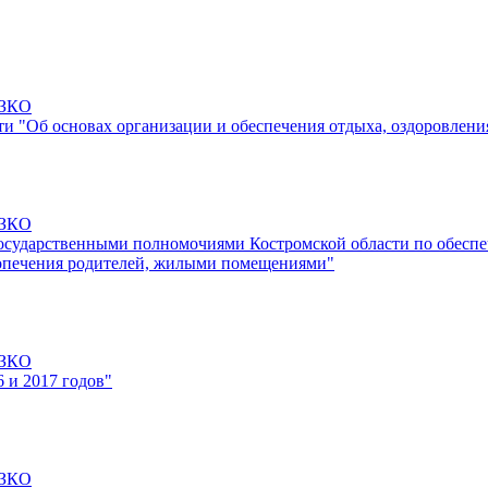
-ЗКО
ти "Об основах организации и обеспечения отдыха, оздоровлени
-ЗКО
осударственными полномочиями Костромской области по обеспеч
з попечения родителей, жилыми помещениями"
-ЗКО
 и 2017 годов"
-ЗКО