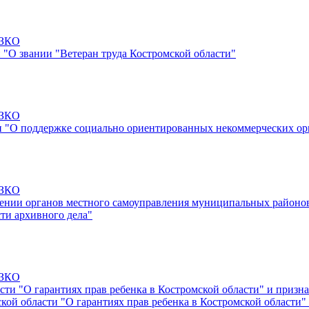
-ЗКО
 "О звании "Ветеран труда Костромской области"
-ЗКО
ти "О поддержке социально ориентированных некоммерческих ор
-ЗКО
лении органов местного самоуправления муниципальных районов
ти архивного дела"
-ЗКО
асти "О гарантиях прав ребенка в Костромской области" и при
кой области "О гарантиях прав ребенка в Костромской области"