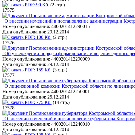
PDF:
90 Кб
(2 стр.)
17575
Постановление администрации Костромской област
"О внесении изменений в постановление администрации Костро
Номер опубликования:
4400201412290015
Дата опубликования:
29.12.2014
PDF:
100 Кб
(2 стр.)
17576
Постановление администрации Костромской област
"Об утверждении порядка формирования и ведения единого ре
Номер опубликования:
4400201412290009
Дата опубликования:
29.12.2014
PDF:
159 Кб
(3 стр.)
17577
Постановление губернатора Костромской области 
"О лицензионной комиссии Костромской области по лицензир
Номер опубликования:
4400201412250001
Дата опубликования:
25.12.2014
PDF:
775 Кб
(14 стр.)
17578
Постановление губернатора Костромской области 
"О внесении изменений в постановление губернатора Костромс
Номер опубликования:
4400201412240010
Дата опубликования:
24.12.2014
PDF:
125 Кб
(2 стр.)