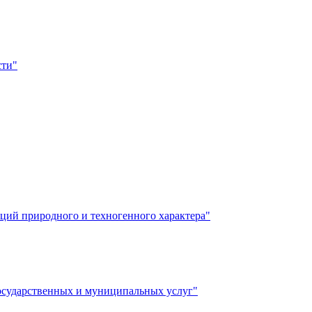
сти"
аций природного и техногенного характера"
государственных и муниципальных услуг"