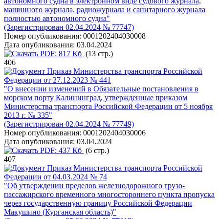
автономного судна в электронном виде судового журнала,
машинного журнала, радиожурнала и санитарного журнала
полностью автономного судна"
(Зарегистрирован 02.04.2024 № 77747)
Номер опубликования:
0001202404030008
Дата опубликования:
03.04.2024
PDF:
817 Кб
(13 стр.)
406
Приказ Министерства транспорта Российской
Федерации от 27.12.2023 № 441
"О внесении изменений в Обязательные постановления в
морском порту Калининград, утвержденные приказом
Министерства транспорта Российской Федерации от 5 ноября
2013 г. № 335"
(Зарегистрирован 02.04.2024 № 77749)
Номер опубликования:
0001202404030006
Дата опубликования:
03.04.2024
PDF:
437 Кб
(6 стр.)
407
Приказ Министерства транспорта Российской
Федерации от 04.03.2024 № 74
"Об утверждении пределов железнодорожного грузо-
пассажирского временного многостороннего пункта пропуска
через государственную границу Российской Федерации
Макушино (Курганская область)"