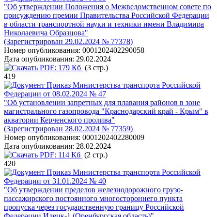
"Об утверждении Положения о Межведомственном совете по
присуждению премии Правительства Российской Федерации
в области транспортной науки и техники имени Владимира
Николаевича Образцова"
(Зарегистрирован 29.02.2024 № 77378)
Номер опубликования:
0001202402290058
Дата опубликования:
29.02.2024
PDF:
179 Кб
(3 стр.)
419
Приказ Министерства транспорта Российской
Федерации от 08.02.2024 № 47
"Об установлении запретных для плавания районов в зоне
магистрального газопровода "Краснодарский край - Крым" в
акватории Керченского пролива"
(Зарегистрирован 28.02.2024 № 77359)
Номер опубликования:
0001202402280009
Дата опубликования:
28.02.2024
PDF:
114 Кб
(2 стр.)
420
Приказ Министерства транспорта Российской
Федерации от 31.01.2024 № 40
"Об утверждении пределов железнодорожного грузо-
пассажирского постоянного многостороннего пункта
пропуска через государственную границу Российской
Федерации Илецк-1 (Оренбургская область)"