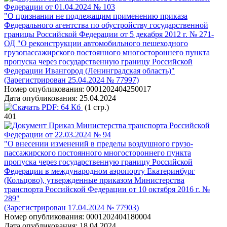
Федерации от 01.04.2024 № 103
"О признании не подлежащим применению приказа
Федерального агентства по обустройству государственной
границы Российской Федерации от 5 декабря 2012 г. № 271-
ОД "О реконструкции автомобильного пешеходного
грузопассажирского постоянного многостороннего пункта
пропуска через государственную границу Российской
Федерации Ивангород (Ленинградская область)"
(Зарегистрирован 25.04.2024 № 77997)
Номер опубликования:
0001202404250017
Дата опубликования:
25.04.2024
PDF:
64 Кб
(1 стр.)
401
Приказ Министерства транспорта Российской
Федерации от 22.03.2024 № 94
"О внесении изменений в пределы воздушного грузо-
пассажирского постоянного многостороннего пункта
пропуска через государственную границу Российской
Федерации в международном аэропорту Екатеринбург
(Кольцово), утвержденные приказом Министерства
транспорта Российской Федерации от 10 октября 2016 г. №
289"
(Зарегистрирован 17.04.2024 № 77903)
Номер опубликования:
0001202404180004
Дата опубликования:
18.04.2024