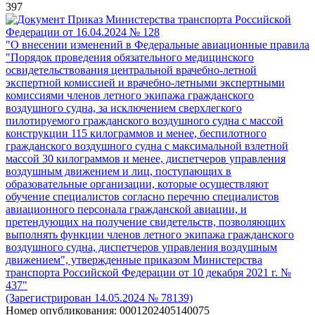
397
Приказ Министерства транспорта Российской
Федерации от 16.04.2024 № 128
"О внесении изменений в Федеральные авиационные правила
"Порядок проведения обязательного медицинского
освидетельствования центральной врачебно-летной
экспертной комиссией и врачебно-летными экспертными
комиссиями членов летного экипажа гражданского
воздушного судна, за исключением сверхлегкого
пилотируемого гражданского воздушного судна с массой
конструкции 115 килограммов и менее, беспилотного
гражданского воздушного судна с максимальной взлетной
массой 30 килограммов и менее, диспетчеров управления
воздушным движением и лиц, поступающих в
образовательные организации, которые осуществляют
обучение специалистов согласно перечню специалистов
авиационного персонала гражданской авиации, и
претендующих на получение свидетельств, позволяющих
выполнять функции членов летного экипажа гражданского
воздушного судна, диспетчеров управления воздушным
движением", утвержденные приказом Министерства
транспорта Российской Федерации от 10 декабря 2021 г. №
437"
(Зарегистрирован 14.05.2024 № 78139)
Номер опубликования:
0001202405140075