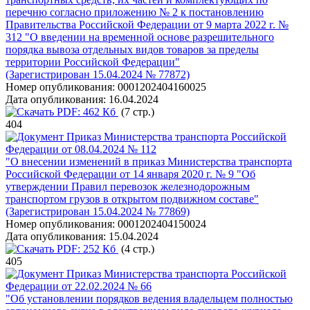
перечню согласно приложению № 2 к постановлению
Правительства Российской Федерации от 9 марта 2022 г. №
312 "О введении на временной основе разрешительного
порядка вывоза отдельных видов товаров за пределы
территории Российской Федерации"
(Зарегистрирован 15.04.2024 № 77872)
Номер опубликования:
0001202404160025
Дата опубликования:
16.04.2024
PDF:
462 Кб
(7 стр.)
404
Приказ Министерства транспорта Российской
Федерации от 08.04.2024 № 112
"О внесении изменений в приказ Министерства транспорта
Российской Федерации от 14 января 2020 г. № 9 "Об
утверждении Правил перевозок железнодорожным
транспортом грузов в открытом подвижном составе"
(Зарегистрирован 15.04.2024 № 77869)
Номер опубликования:
0001202404150024
Дата опубликования:
15.04.2024
PDF:
252 Кб
(4 стр.)
405
Приказ Министерства транспорта Российской
Федерации от 22.02.2024 № 66
"Об установлении порядков ведения владельцем полностью