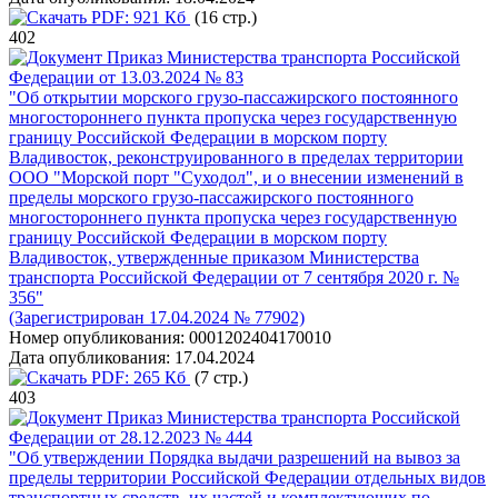
PDF:
921 Кб
(16 стр.)
402
Приказ Министерства транспорта Российской
Федерации от 13.03.2024 № 83
"Об открытии морского грузо-пассажирского постоянного
многостороннего пункта пропуска через государственную
границу Российской Федерации в морском порту
Владивосток, реконструированного в пределах территории
ООО "Морской порт "Суходол", и о внесении изменений в
пределы морского грузо-пассажирского постоянного
многостороннего пункта пропуска через государственную
границу Российской Федерации в морском порту
Владивосток, утвержденные приказом Министерства
транспорта Российской Федерации от 7 сентября 2020 г. №
356"
(Зарегистрирован 17.04.2024 № 77902)
Номер опубликования:
0001202404170010
Дата опубликования:
17.04.2024
PDF:
265 Кб
(7 стр.)
403
Приказ Министерства транспорта Российской
Федерации от 28.12.2023 № 444
"Об утверждении Порядка выдачи разрешений на вывоз за
пределы территории Российской Федерации отдельных видов
транспортных средств, их частей и комплектующих по