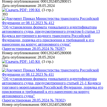
Номер опубликования:
0001202405280015
Дата опубликования:
28.05.2024
PDF:
199 Кб
(3 стр.)
393
Приказ Министерства транспорта Российской
Федерации от 08.12.2023 № 412
"Об установлении формата уникального идентификатора
автономного судна, предусмотренного пунктом 6 статьи 13
Кодекса внутреннего водного транспорта Российской
Федерации, порядка его присвоения и требований к его
нанесению на корпус автономного судна"
(Зарегистрирован 28.05.2024 № 78287)
Номер опубликования:
0001202405280008
Дата опубликования:
28.05.2024
PDF:
145 Кб
(3 стр.)
394
Приказ Министерства транспорта Российской
Федерации от 08.12.2023 № 411
"Об установлении формата уникального идентификатора
автономного судна, предусмотренного статьей 21-1 Кодекса
торгового мореплавания Российской Федерации, порядка его
присвоения и требований к его нанесению на корпус
автономного судна"
(Зарегистрирован 28.05.2024 № 78302)
Номер опубликования:
0001202405280048