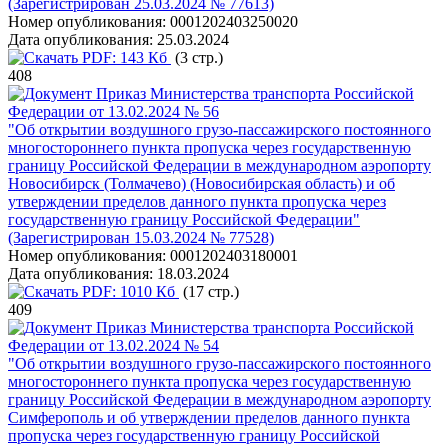
(Зарегистрирован 25.03.2024 № 77613)
Номер опубликования:
0001202403250020
Дата опубликования:
25.03.2024
PDF:
143 Кб
(3 стр.)
408
Приказ Министерства транспорта Российской
Федерации от 13.02.2024 № 56
"Об открытии воздушного грузо-пассажирского постоянного
многостороннего пункта пропуска через государственную
границу Российской Федерации в международном аэропорту
Новосибирск (Толмачево) (Новосибирская область) и об
утверждении пределов данного пункта пропуска через
государственную границу Российской Федерации"
(Зарегистрирован 15.03.2024 № 77528)
Номер опубликования:
0001202403180001
Дата опубликования:
18.03.2024
PDF:
1010 Кб
(17 стр.)
409
Приказ Министерства транспорта Российской
Федерации от 13.02.2024 № 54
"Об открытии воздушного грузо-пассажирского постоянного
многостороннего пункта пропуска через государственную
границу Российской Федерации в международном аэропорту
Симферополь и об утверждении пределов данного пункта
пропуска через государственную границу Российской