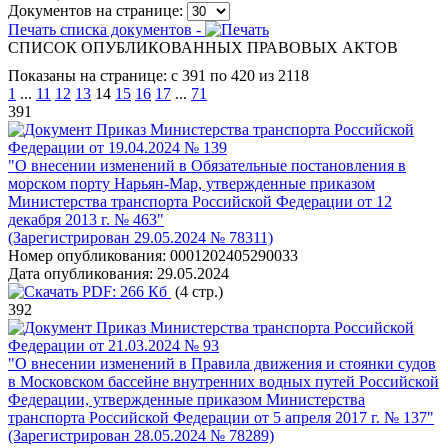
Документов на странице:
Печать списка документов -
СПИСОК ОПУБЛИКОВАННЫХ ПРАВОВЫХ АКТОВ
Показаны на странице: с 391 по 420 из 2118
1
...
11
12
13
14
15
16
17
...
71
391
Приказ Министерства транспорта Российской
Федерации от 19.04.2024 № 139
"О внесении изменений в Обязательные постановления в
морском порту Нарьян-Мар, утвержденные приказом
Министерства транспорта Российской Федерации от 12
декабря 2013 г. № 463"
(Зарегистрирован 29.05.2024 № 78311)
Номер опубликования:
0001202405290033
Дата опубликования:
29.05.2024
PDF:
266 Кб
(4 стр.)
392
Приказ Министерства транспорта Российской
Федерации от 21.03.2024 № 93
"О внесении изменений в Правила движения и стоянки судов
в Московском бассейне внутренних водных путей Российской
Федерации, утвержденные приказом Министерства
транспорта Российской Федерации от 5 апреля 2017 г. № 137"
(Зарегистрирован 28.05.2024 № 78289)