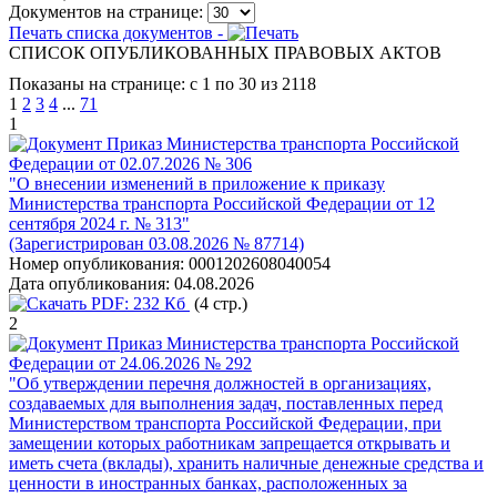
Документов на странице:
Печать списка документов -
СПИСОК ОПУБЛИКОВАННЫХ ПРАВОВЫХ АКТОВ
Показаны на странице: с 1 по 30 из 2118
1
2
3
4
...
71
1
Приказ Министерства транспорта Российской
Федерации от 02.07.2026 № 306
"О внесении изменений в приложение к приказу
Министерства транспорта Российской Федерации от 12
сентября 2024 г. № 313"
(Зарегистрирован 03.08.2026 № 87714)
Номер опубликования:
0001202608040054
Дата опубликования:
04.08.2026
PDF:
232 Кб
(4 стр.)
2
Приказ Министерства транспорта Российской
Федерации от 24.06.2026 № 292
"Об утверждении перечня должностей в организациях,
создаваемых для выполнения задач, поставленных перед
Министерством транспорта Российской Федерации, при
замещении которых работникам запрещается открывать и
иметь счета (вклады), хранить наличные денежные средства и
ценности в иностранных банках, расположенных за