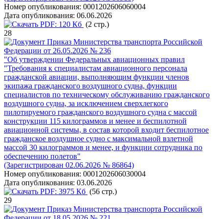
Номер опубликования:
0001202606060004
Дата опубликования:
06.06.2026
PDF:
120 Кб
(2 стр.)
28
Приказ Министерства транспорта Российской
Федерации от 26.05.2026 № 236
"Об утверждении Федеральных авиационных правил
"Требования к специалистам авиационного персонала
гражданской авиации, выполняющим функции членов
экипажа гражданского воздушного судна, функции
специалистов по техническому обслуживанию гражданского
воздушного судна, за исключением сверхлегкого
пилотируемого гражданского воздушного судна с массой
конструкции 115 килограммов и менее и беспилотной
авиационной системы, в состав которой входит беспилотное
гражданское воздушное судно с максимальной взлетной
массой 30 килограммов и менее, и функции сотрудника по
обеспечению полетов"
(Зарегистрирован 02.06.2026 № 86864)
Номер опубликования:
0001202606030004
Дата опубликования:
03.06.2026
PDF:
3975 Кб
(56 стр.)
29
Приказ Министерства транспорта Российской
Федерации от 18.05.2026 № 221