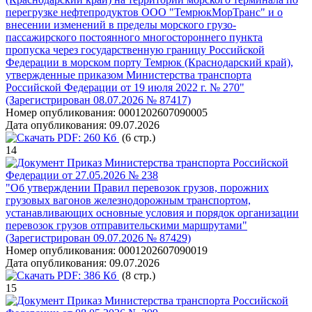
перегрузке нефтепродуктов ООО "ТемрюкМорТранс" и о
внесении изменений в пределы морского грузо-
пассажирского постоянного многостороннего пункта
пропуска через государственную границу Российской
Федерации в морском порту Темрюк (Краснодарский край),
утвержденные приказом Министерства транспорта
Российской Федерации от 19 июля 2022 г. № 270"
(Зарегистрирован 08.07.2026 № 87417)
Номер опубликования:
0001202607090005
Дата опубликования:
09.07.2026
PDF:
260 Кб
(6 стр.)
14
Приказ Министерства транспорта Российской
Федерации от 27.05.2026 № 238
"Об утверждении Правил перевозок грузов, порожних
грузовых вагонов железнодорожным транспортом,
устанавливающих основные условия и порядок организации
перевозок грузов отправительскими маршрутами"
(Зарегистрирован 09.07.2026 № 87429)
Номер опубликования:
0001202607090019
Дата опубликования:
09.07.2026
PDF:
386 Кб
(8 стр.)
15
Приказ Министерства транспорта Российской