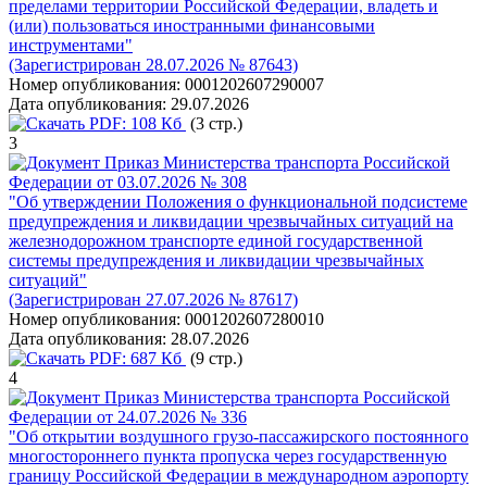
пределами территории Российской Федерации, владеть и
(или) пользоваться иностранными финансовыми
инструментами"
(Зарегистрирован 28.07.2026 № 87643)
Номер опубликования:
0001202607290007
Дата опубликования:
29.07.2026
PDF:
108 Кб
(3 стр.)
3
Приказ Министерства транспорта Российской
Федерации от 03.07.2026 № 308
"Об утверждении Положения о функциональной подсистеме
предупреждения и ликвидации чрезвычайных ситуаций на
железнодорожном транспорте единой государственной
системы предупреждения и ликвидации чрезвычайных
ситуаций"
(Зарегистрирован 27.07.2026 № 87617)
Номер опубликования:
0001202607280010
Дата опубликования:
28.07.2026
PDF:
687 Кб
(9 стр.)
4
Приказ Министерства транспорта Российской
Федерации от 24.07.2026 № 336
"Об открытии воздушного грузо-пассажирского постоянного
многостороннего пункта пропуска через государственную
границу Российской Федерации в международном аэропорту