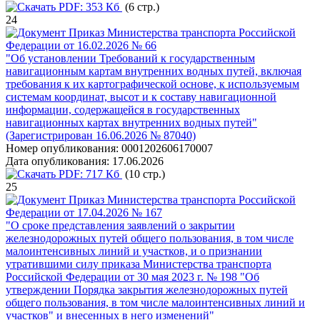
PDF:
353 Кб
(6 стр.)
24
Приказ Министерства транспорта Российской
Федерации от 16.02.2026 № 66
"Об установлении Требований к государственным
навигационным картам внутренних водных путей, включая
требования к их картографической основе, к используемым
системам координат, высот и к составу навигационной
информации, содержащейся в государственных
навигационных картах внутренних водных путей"
(Зарегистрирован 16.06.2026 № 87040)
Номер опубликования:
0001202606170007
Дата опубликования:
17.06.2026
PDF:
717 Кб
(10 стр.)
25
Приказ Министерства транспорта Российской
Федерации от 17.04.2026 № 167
"О сроке представления заявлений о закрытии
железнодорожных путей общего пользования, в том числе
малоинтенсивных линий и участков, и о признании
утратившими силу приказа Министерства транспорта
Российской Федерации от 30 мая 2023 г. № 198 "Об
утверждении Порядка закрытия железнодорожных путей
общего пользования, в том числе малоинтенсивных линий и
участков" и внесенных в него изменений"