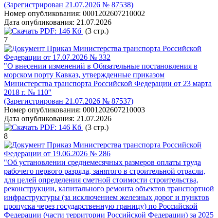
(Зарегистрирован 21.07.2026 № 87538)
Номер опубликования:
0001202607210002
Дата опубликования:
21.07.2026
PDF:
146 Кб
(3 стр.)
7
Приказ Министерства транспорта Российской
Федерации от 17.07.2026 № 332
"О внесении изменений в Обязательные постановления в
морском порту Кавказ, утвержденные приказом
Министерства транспорта Российской Федерации от 23 марта
2018 г. № 110"
(Зарегистрирован 21.07.2026 № 87537)
Номер опубликования:
0001202607210003
Дата опубликования:
21.07.2026
PDF:
146 Кб
(3 стр.)
8
Приказ Министерства транспорта Российской
Федерации от 19.06.2026 № 286
"Об установлении среднемесячных размеров оплаты труда
рабочего первого разряда, занятого в строительной отрасли,
для целей определения сметной стоимости строительства,
реконструкции, капитального ремонта объектов транспортной
инфраструктуры (за исключением железных дорог и пунктов
пропуска через государственную границу) по Российской
Федерации (части территории Российской Федерации) за 2025