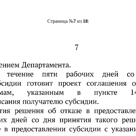
Страница №
7
из
18
: