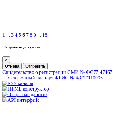
1
...
3
4
5
6
7
8
9
...
18
Отправить документ
×
Отмена
Отправить
Свидетельство о регистрации СМИ № ФС77-47467
Электронный паспорт ФГИС № ФС77110096