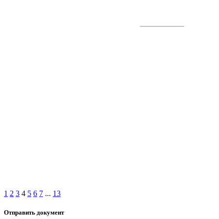
1
2
3
4
5
6
7
...
13
Отправить документ