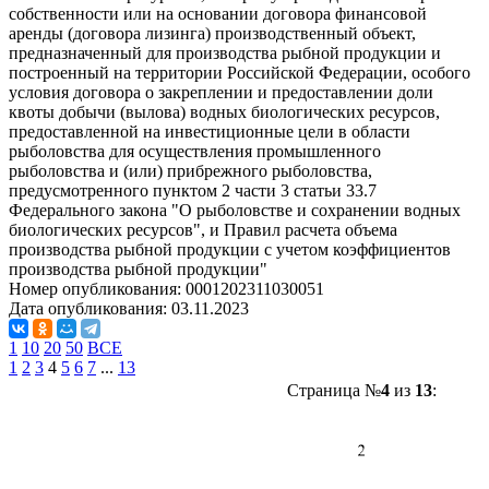
собственности или на основании договора финансовой
аренды (договора лизинга) производственный объект,
предназначенный для производства рыбной продукции и
построенный на территории Российской Федерации, особого
условия договора о закреплении и предоставлении доли
квоты добычи (вылова) водных биологических ресурсов,
предоставленной на инвестиционные цели в области
рыболовства для осуществления промышленного
рыболовства и (или) прибрежного рыболовства,
предусмотренного пунктом 2 части 3 статьи 33.7
Федерального закона "О рыболовстве и сохранении водных
биологических ресурсов", и Правил расчета объема
производства рыбной продукции с учетом коэффициентов
производства рыбной продукции"
Номер опубликования:
0001202311030051
Дата опубликования:
03.11.2023
1
10
20
50
ВСЕ
1
2
3
4
5
6
7
...
13
Страница №
4
из
13
: