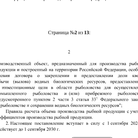
Страница №
2
из
13
: