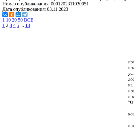
Номер опубликования:
0001202311030051
Дата опубликования:
03.11.2023
1
10
20
50
ВСЕ
1
2
3
4
5
...
13