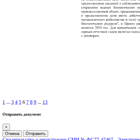
1
...
3
4
5
6
7
8
9
...
13
Отправить документ
×
Отмена
Отправить
Свидетельство о регистрации СМИ № ФС77-47467
Электрон