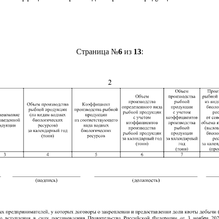
Страница №
6
из
13
: