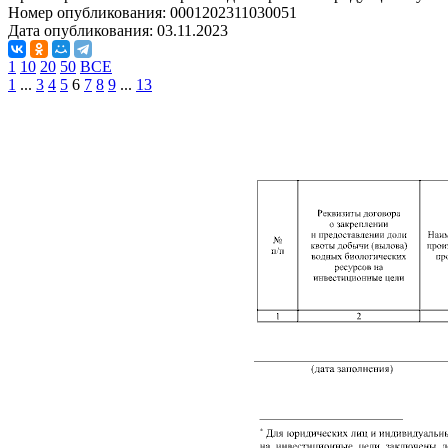
Номер опубликования:
0001202311030051
Дата опубликования:
03.11.2023
1
10
20
50
ВСЕ
1
...
3
4
5
6
7
8
9
...
13