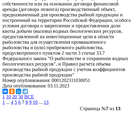
собственности или на основании договора финансовой
аренды (договора лизинга) производственный объект,
предназначенный для производства рыбной продукции и
построенный на территории Российской Федерации, особого
условия договора о закреплении и предоставлении доли
квоты добычи (вылова) водных биологических ресурсов,
предоставленной на инвестиционные цели в области
рыболовства для осуществления промышленного
рыболовства и (или) прибрежного рыболовства,
предусмотренного пунктом 2 части 3 статьи 33.7
Федерального закона "О рыболовстве и сохранении водных
биологических ресурсов", и Правил расчета объема
производства рыбной продукции с учетом коэффициентов
производства рыбной продукции"
Номер опубликования:
0001202311030051
Дата опубликования:
03.11.2023
1
10
20
50
ВСЕ
1
...
4
5
6
7
8
9
10
...
13
Страница №
7
из
13
: