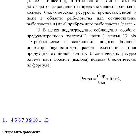
1
...
4
5
6
7
8
9
10
...
13
Отправить документ