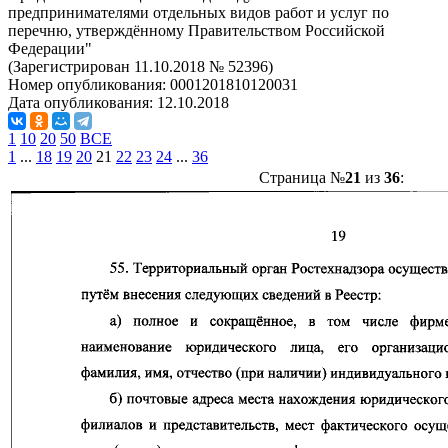
предпринимателями отдельных видов работ и услуг по
перечню, утверждённому Правительством Российской
Федерации"
(Зарегистрирован 11.10.2018 № 52396)
Номер опубликования:
0001201810120031
Дата опубликования:
12.10.2018
1
10
20
50
ВСЕ
1
...
18
19
20
21
22
23
24
...
36
Страница №
21
из
36
: