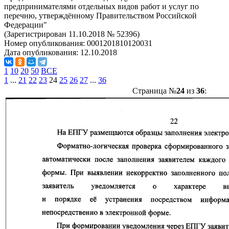
предпринимателями отдельных видов работ и услуг по
перечню, утверждённому Правительством Российской
Федерации"
(Зарегистрирован 11.10.2018 № 52396)
Номер опубликования:
0001201810120031
Дата опубликования:
12.10.2018
1
10
20
50
ВСЕ
1
...
21
22
23
24
25
26
27
...
36
Страница №
24
из
36
: