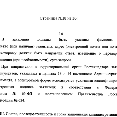
Страница №
18
из
36
: