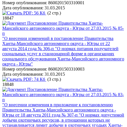
Номер опубликования:
8600201503310001
Дата опубликования:
31.03.2015
PDF:
56 Кб
(2 стр.)
18847
Постановление Правительства Ханты-
Мансийского автономного округа - Югры от 27.03.2015 № 85-
п
"О внесении изменений в постановление Правительства
Ханты-Мансийского автономного округа - Югры от 22
августа 2014 года № 306-п "О нормах питания получателей
социальных услуг в стационарной форме в организациях
социального обслуживания Ханты-Мансийского автономного
округа - Югры"
Номер опубликования:
8600201503310003
Дата опубликования:
31.03.2015
PDF:
74 Кб
(3 стр.)
18848
Постановление Правительства Ханты-
Мансийского автономного округа - Югры от 27.03.2015 № 83-
п
"О внесении изменения в приложение к постановлению
Правительства Ханты-Мансийского автономного округа -
Югры от 18 августа 2011 года № 307-п "О нормах допустимой
добычи охотничьих ресурсов, в отношении которых не
устанавливается лимит добычи в охотничьих угодьях Ханты-