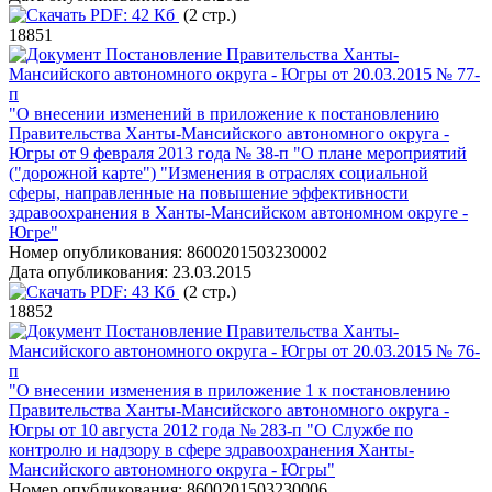
PDF:
42 Кб
(2 стр.)
18851
Постановление Правительства Ханты-
Мансийского автономного округа - Югры от 20.03.2015 № 77-
п
"О внесении изменений в приложение к постановлению
Правительства Ханты-Мансийского автономного округа -
Югры от 9 февраля 2013 года № 38-п "О плане мероприятий
("дорожной карте") "Изменения в отраслях социальной
сферы, направленные на повышение эффективности
здравоохранения в Ханты-Мансийском автономном округе -
Югре"
Номер опубликования:
8600201503230002
Дата опубликования:
23.03.2015
PDF:
43 Кб
(2 стр.)
18852
Постановление Правительства Ханты-
Мансийского автономного округа - Югры от 20.03.2015 № 76-
п
"О внесении изменения в приложение 1 к постановлению
Правительства Ханты-Мансийского автономного округа -
Югры от 10 августа 2012 года № 283-п "О Службе по
контролю и надзору в сфере здравоохранения Ханты-
Мансийского автономного округа - Югры"
Номер опубликования:
8600201503230006