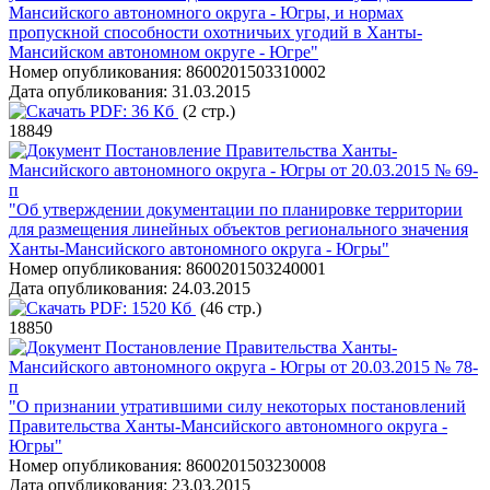
Мансийского автономного округа - Югры, и нормах
пропускной способности охотничьих угодий в Ханты-
Мансийском автономном округе - Югре"
Номер опубликования:
8600201503310002
Дата опубликования:
31.03.2015
PDF:
36 Кб
(2 стр.)
18849
Постановление Правительства Ханты-
Мансийского автономного округа - Югры от 20.03.2015 № 69-
п
"Об утверждении документации по планировке территории
для размещения линейных объектов регионального значения
Ханты-Мансийского автономного округа - Югры"
Номер опубликования:
8600201503240001
Дата опубликования:
24.03.2015
PDF:
1520 Кб
(46 стр.)
18850
Постановление Правительства Ханты-
Мансийского автономного округа - Югры от 20.03.2015 № 78-
п
"О признании утратившими силу некоторых постановлений
Правительства Ханты-Мансийского автономного округа -
Югры"
Номер опубликования:
8600201503230008
Дата опубликования:
23.03.2015