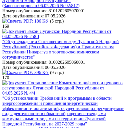
Луганской Народной Республики"
(Зарегистрирован 06.05.2026 № 92/817)
Номер опубликования:
8101202605070001
Дата опубликования:
07.05.2026
PDF:
186 Кб
(5 стр.)
169
Закон Луганской Народной Республики от
04.05.2026 № 258-I
"Об утверждении Соглашения между Луганской Народной
Республикой (Российская Федерация) и Правительством
Республики Никарагуа о торгово-экономическом
сотрудничестве"
Номер опубликования:
8100202605060001
Дата опубликования:
06.05.2026
PDF:
396 Кб
(9 стр.)
170
Постановление Комитета тарифного и ценового
регулирования Луганской Народной Республики от
04.05.2026 № 4/4
"Об установлении Требований к программам в области
энергосбережения и повышения энергетической
эффективности организаций, осуществляющих регулируемые
виды деятельности в области обращения с твердыми
коммунальными отходами на территории Луганской
Народной Республики, на 2027-2029 годы"