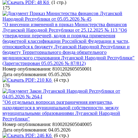
PDF:
48 Кб
(1 стр.)
175
Приказ Министерства финансов Луганской
Народной Республики от 05.05.2026 № 45
"О внесении изменений в приказ Министерства финансов
Луганской Народной Республики от 25.12.2025 № 113 "Об
утверждении перечней, кодов и порядка применения
бюджетной классификации Российской Федерации в части,
относящейся к бюджету Луганской Народной Республики и
бюджету Территориального фонда обязательного
медицинского страхования Луганской Народной Республики"
(Зарегистрирован 05.05.2026 № 87/812)
Номер опубликования:
8101202605050001
Дата опубликования:
05.05.2026
PDF:
210 Кб
(4 стр.)
176
Закон Луганской Народной Республики от
04.05.2026 № 264-I
"Об отдельных вопросах разграничения имущества,
находящегося в муниципальной собственности, между
муниципальными образованиями Луганской Народной
Республики"
Номер опубликования:
8100202605040005
Дата опубликования:
04.05.2026
PDF:
246 Кб
(6 стр.)