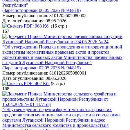
Республики"
(Зарегистрирован 06.05.2026 № 93/818)
Номер опубликования:
8101202605080002
Дата опубликования:
08.05.2026
PDF:
968 Кб
(16 стр.)
167
Приказ Министерства чрезвычайных ситуаций
Луганской Народной Республики от 04.05.2026 № 24
"Об утверждении Порядка проведения антикоррупционной
экспертизы нормативных правовых актов и проектов
нормативных правовых актов Министерства чрезвычайных
ситуаций Луганской Народной Республики"
(Зарегистрирован 07.05.2026 № 94/819)
Номер опубликования:
8101202605080001
Дата опубликования:
08.05.2026
PDF:
402 Кб
(8 стр.)
168
Приказ Министерства сельского хозяйства и
продовольствия Луганской Народной Республики от
15.04.2026 № 01-11/71од
"Об утверждении перечня форм отчетности, сроков их
предоставления муниципальными округами и городскими
округами Луганской Народной Республики в адрес
Министерства сельского хозяйства и продовольствия