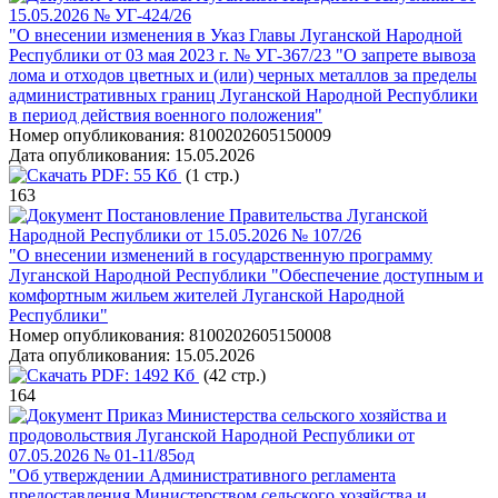
15.05.2026 № УГ-424/26
"О внесении изменения в Указ Главы Луганской Народной
Республики от 03 мая 2023 г. № УГ-367/23 "О запрете вывоза
лома и отходов цветных и (или) черных металлов за пределы
административных границ Луганской Народной Республики
в период действия военного положения"
Номер опубликования:
8100202605150009
Дата опубликования:
15.05.2026
PDF:
55 Кб
(1 стр.)
163
Постановление Правительства Луганской
Народной Республики от 15.05.2026 № 107/26
"О внесении изменений в государственную программу
Луганской Народной Республики "Обеспечение доступным и
комфортным жильем жителей Луганской Народной
Республики"
Номер опубликования:
8100202605150008
Дата опубликования:
15.05.2026
PDF:
1492 Кб
(42 стр.)
164
Приказ Министерства сельского хозяйства и
продовольствия Луганской Народной Республики от
07.05.2026 № 01-11/85од
"Об утверждении Административного регламента
предоставления Министерством сельского хозяйства и