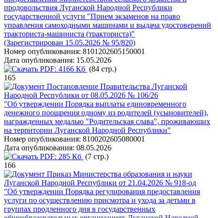
продовольствия Луганской Народной Республики
государственной услуги "Прием экзаменов на право
управления самоходными машинами и выдача удостоверений
тракториста-машиниста (тракториста)"
(Зарегистрирован 15.05.2026 № 95/820)
Номер опубликования:
8101202605150001
Дата опубликования:
15.05.2026
PDF:
4166 Кб
(84 стр.)
165
Постановление Правительства Луганской
Народной Республики от 08.05.2026 № 106/26
"Об утверждении Порядка выплаты единовременного
денежного поощрения одному из родителей (усыновителей),
награжденных медалью "Родительская слава", проживающих
на территории Луганской Народной Республики"
Номер опубликования:
8100202605080001
Дата опубликования:
08.05.2026
PDF:
285 Кб
(7 стр.)
166
Приказ Министерства образования и науки
Луганской Народной Республики от 21.04.2026 № 918-од
"Об утверждении Порядка регулирования предоставления
услуги по осуществлению присмотра и ухода за детьми в
группах продленного дня в государственных
общеобразовательных организациях Луганской Народной