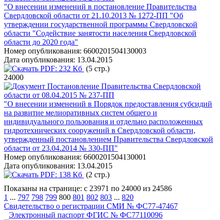
"О внесении изменений в постановление Правительства
Свердловской области от 21.10.2013 № 1272-ПП "Об
утверждении государственной программы Свердловской
области "Содействие занятости населения Свердловской
области до 2020 года"
Номер опубликования:
6600201504130003
Дата опубликования:
13.04.2015
PDF:
232 Кб
(5 стр.)
24000
Постановление Правительства Свердловской
области от 08.04.2015 № 237-ПП
"О внесении изменений в Порядок предоставления субсидий
на развитие мелиоративных систем общего и
индивидуального пользования и отдельно расположенных
гидротехнических сооружений в Свердловской области,
утвержденный постановлением Правительства Свердловской
области от 23.04.2014 № 330-ПП"
Номер опубликования:
6600201504130001
Дата опубликования:
13.04.2015
PDF:
138 Кб
(2 стр.)
Показаны на странице: с 23971 по 24000 из 24586
1
...
797
798
799
800
801
802
803
...
820
Свидетельство о регистрации СМИ № ФС77-47467
Электронный паспорт ФГИС № ФС77110096