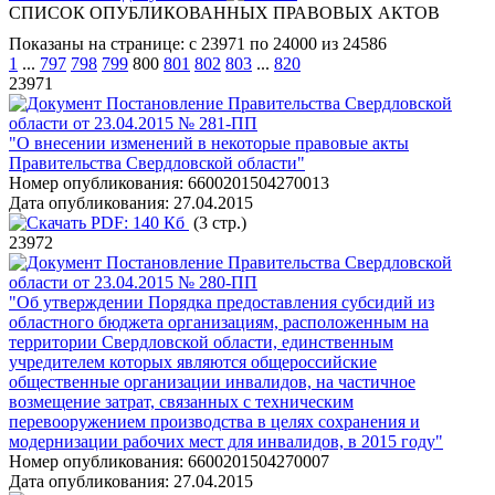
СПИСОК ОПУБЛИКОВАННЫХ ПРАВОВЫХ АКТОВ
Показаны на странице: с 23971 по 24000 из 24586
1
...
797
798
799
800
801
802
803
...
820
23971
Постановление Правительства Свердловской
области от 23.04.2015 № 281-ПП
"О внесении изменений в некоторые правовые акты
Правительства Свердловской области"
Номер опубликования:
6600201504270013
Дата опубликования:
27.04.2015
PDF:
140 Кб
(3 стр.)
23972
Постановление Правительства Свердловской
области от 23.04.2015 № 280-ПП
"Об утверждении Порядка предоставления субсидий из
областного бюджета организациям, расположенным на
территории Свердловской области, единственным
учредителем которых являются общероссийские
общественные организации инвалидов, на частичное
возмещение затрат, связанных с техническим
перевооружением производства в целях сохранения и
модернизации рабочих мест для инвалидов, в 2015 году"
Номер опубликования:
6600201504270007
Дата опубликования:
27.04.2015