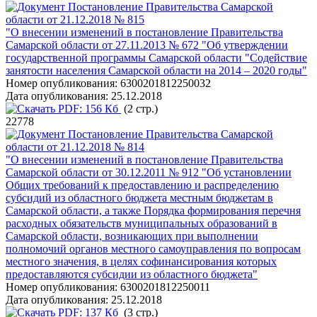
Постановление Правительства Самарской
области от 21.12.2018 № 815
"О внесении изменений в постановление Правительства
Самарской области от 27.11.2013 № 672 "Об утверждении
государственной программы Самарской области "Содействие
занятости населения Самарской области на 2014 – 2020 годы"
Номер опубликования:
6300201812250032
Дата опубликования:
25.12.2018
PDF:
156 Кб
(2 стр.)
22778
Постановление Правительства Самарской
области от 21.12.2018 № 814
"О внесении изменений в постановление Правительства
Самарской области от 30.12.2011 № 912 "Об установлении
Общих требований к предоставлению и распределению
субсидий из областного бюджета местным бюджетам в
Самарской области, а также Порядка формирования перечня
расходных обязательств муниципальных образований в
Самарской области, возникающих при выполнении
полномочий органов местного самоуправления по вопросам
местного значения, в целях софинансирования которых
предоставляются субсидии из областного бюджета"
Номер опубликования:
6300201812250011
Дата опубликования:
25.12.2018
PDF:
137 Кб
(3 стр.)