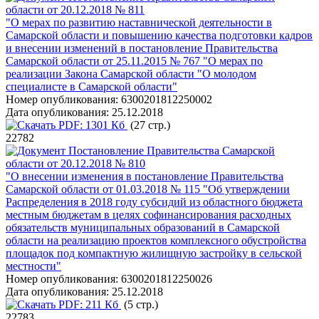
области от 20.12.2018 № 811
"О мерах по развитию наставнической деятельности в
Самарской области и повышению качества подготовки кадров
и внесении изменений в постановление Правительства
Самарской области от 25.11.2015 № 767 "О мерах по
реализации Закона Самарской области "О молодом
специалисте в Самарской области"
Номер опубликования:
6300201812250002
Дата опубликования:
25.12.2018
PDF:
1301 Кб
(27 стр.)
22782
Постановление Правительства Самарской
области от 20.12.2018 № 810
"О внесении изменения в постановление Правительства
Самарской области от 01.03.2018 № 115 "Об утверждении
Распределения в 2018 году субсидий из областного бюджета
местным бюджетам в целях софинансирования расходных
обязательств муниципальных образований в Самарской
области на реализацию проектов комплексного обустройства
площадок под компактную жилищную застройку в сельской
местности"
Номер опубликования:
6300201812250026
Дата опубликования:
25.12.2018
PDF:
211 Кб
(5 стр.)
22783