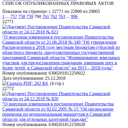
СПИСОК ОПУБЛИКОВАННЫХ ПРАВОВЫХ АКТОВ
Показаны на странице: с 22771 по 22800 из 29865
1
...
757
758
759
760
761
762
763
...
996
22771
Постановление Правительства Самарской
области от 24.12.2018 № 821
"О внесении изменения в постановление Правительства
Самарской области от 21.06.2018 № 349 "Об утверждении
Распределения в 2018 году местным бюджетам субсидий из
областного бюджета, предусмотренных государственной
программой Самарской области "Формирование земельных
участков для предоставления гражданам, имеющим трех и
более детей, в Самарской области" на 2015 – 2018 годы"
Номер опубликования:
6300201812250022
Дата опубликования:
25.12.2018
PDF:
262 Кб
(4 стр.)
22772
Постановление Правительства Самарской
области от 24.12.2018 № 820
"О внесении изменения в постановление Правительства
Самарской области от 02.02.2005 № 15 "Об организации
перевозок по муниципальным маршрутам в Самарской
области для отдельных категорий граждан"
Номер опубликования:
6300201812250028