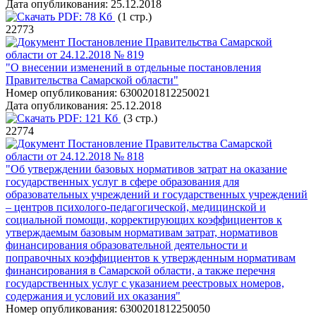
Дата опубликования:
25.12.2018
PDF:
78 Кб
(1 стр.)
22773
Постановление Правительства Самарской
области от 24.12.2018 № 819
"О внесении изменений в отдельные постановления
Правительства Самарской области"
Номер опубликования:
6300201812250021
Дата опубликования:
25.12.2018
PDF:
121 Кб
(3 стр.)
22774
Постановление Правительства Самарской
области от 24.12.2018 № 818
"Об утверждении базовых нормативов затрат на оказание
государственных услуг в сфере образования для
образовательных учреждений и государственных учреждений
– центров психолого-педагогической, медицинской и
социальной помощи, корректирующих коэффициентов к
утверждаемым базовым нормативам затрат, нормативов
финансирования образовательной деятельности и
поправочных коэффициентов к утвержденным нормативам
финансирования в Самарской области, а также перечня
государственных услуг с указанием реестровых номеров,
содержания и условий их оказания"
Номер опубликования:
6300201812250050