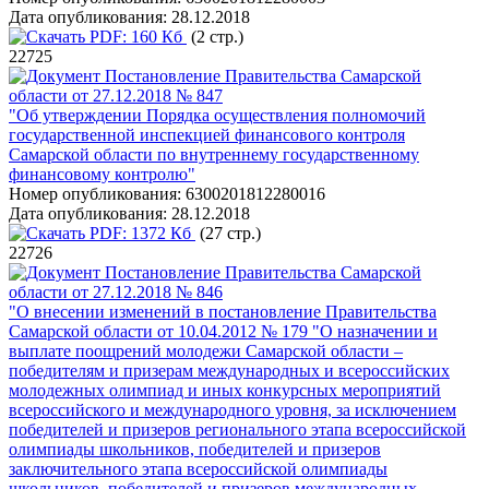
Дата опубликования:
28.12.2018
PDF:
160 Кб
(2 стр.)
22725
Постановление Правительства Самарской
области от 27.12.2018 № 847
"Об утверждении Порядка осуществления полномочий
государственной инспекцией финансового контроля
Самарской области по внутреннему государственному
финансовому контролю"
Номер опубликования:
6300201812280016
Дата опубликования:
28.12.2018
PDF:
1372 Кб
(27 стр.)
22726
Постановление Правительства Самарской
области от 27.12.2018 № 846
"О внесении изменений в постановление Правительства
Самарской области от 10.04.2012 № 179 "О назначении и
выплате поощрений молодежи Самарской области –
победителям и призерам международных и всероссийских
молодежных олимпиад и иных конкурсных мероприятий
всероссийского и международного уровня, за исключением
победителей и призеров регионального этапа всероссийской
олимпиады школьников, победителей и призеров
заключительного этапа всероссийской олимпиады
школьников, победителей и призеров международных