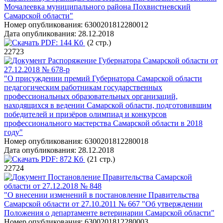
Мочалеевка муниципального района Похвистневский
Самарской области"
Номер опубликования:
6300201812280012
Дата опубликования:
28.12.2018
PDF:
144 Кб
(2 стр.)
22723
Распоряжение Губернатора Самарской области от
27.12.2018 № 678-р
"О присуждении премий Губернатора Самарской области
педагогическим работникам государственных
профессиональных образовательных организаций,
находящихся в ведении Самарской области, подготовившим
победителей и призёров олимпиад и конкурсов
профессионального мастерства Самарской области в 2018
году"
Номер опубликования:
6300201812280018
Дата опубликования:
28.12.2018
PDF:
872 Кб
(21 стр.)
22724
Постановление Правительства Самарской
области от 27.12.2018 № 848
"О внесении изменений в постановление Правительства
Самарской области от 27.10.2011 № 667 "Об утверждении
Положения о департаменте ветеринарии Самарской области"
Номер опубликования:
6300201812280003