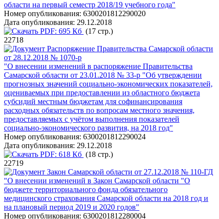
области на первый семестр 2018/19 учебного года"
Номер опубликования:
6300201812290020
Дата опубликования:
29.12.2018
PDF:
695 Кб
(17 стр.)
22718
Распоряжение Правительства Самарской области
от 28.12.2018 № 1070-р
"О внесении изменений в распоряжение Правительства
Самарской области от 23.01.2018 № 33-р "Об утверждении
прогнозных значений социально-экономических показателей,
оцениваемых при предоставлении из областного бюджета
субсидий местным бюджетам для софинансирования
расходных обязательств по вопросам местного значения,
предоставляемых с учётом выполнения показателей
социально-экономического развития, на 2018 год"
Номер опубликования:
6300201812290024
Дата опубликования:
29.12.2018
PDF:
618 Кб
(18 стр.)
22719
Закон Самарской области от 27.12.2018 № 110-ГД
"О внесении изменений в Закон Самарской области "О
бюджете территориального фонда обязательного
медицинского страхования Самарской области на 2018 год и
на плановый период 2019 и 2020 годов"
Номер опубликования:
6300201812280004