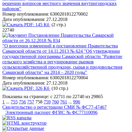
решению вопросов местного значения внутригородских
районов"
Номер опубликования:
6300201812270002
Дата опубликования:
27.12.2018
PDF:
145 Кб
(2 стр.)
22740
Постановление Правительства Самарской
области от 26.12.2018 № 834
"О внесении изменений в постановление Правительства
Самарской области от 14.11.2013 № 624 "Об утверждении
государственной программы Самарской области "Развитие
сельского хозяйства и регулирование рынков
сельскохозяйственной продукции, сырья и продовольствия
Самарской области" на 2014 – 2020 годы"
Номер опубликования:
6300201812270004
Дата опубликования:
27.12.2018
PDF:
326 Кб
(10 стр.)
Показаны на странице: с 22711 по 22740 из 29865
1
...
755
756
757
758
759
760
761
...
996
Свидетельство о регистрации СМИ № ФС77-47467
Электронный паспорт ФГИС № ФС77110096