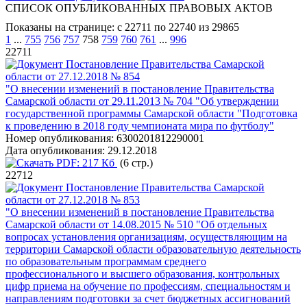
СПИСОК ОПУБЛИКОВАННЫХ ПРАВОВЫХ АКТОВ
Показаны на странице: с 22711 по 22740 из 29865
1
...
755
756
757
758
759
760
761
...
996
22711
Постановление Правительства Самарской
области от 27.12.2018 № 854
"О внесении изменений в постановление Правительства
Самарской области от 29.11.2013 № 704 "Об утверждении
государственной программы Самарской области "Подготовка
к проведению в 2018 году чемпионата мира по футболу"
Номер опубликования:
6300201812290001
Дата опубликования:
29.12.2018
PDF:
217 Кб
(6 стр.)
22712
Постановление Правительства Самарской
области от 27.12.2018 № 853
"О внесении изменений в постановление Правительства
Самарской области от 14.08.2015 № 510 "Об отдельных
вопросах установления организациям, осуществляющим на
территории Самарской области образовательную деятельность
по образовательным программам среднего
профессионального и высшего образования, контрольных
цифр приема на обучение по профессиям, специальностям и
направлениям подготовки за счет бюджетных ассигнований