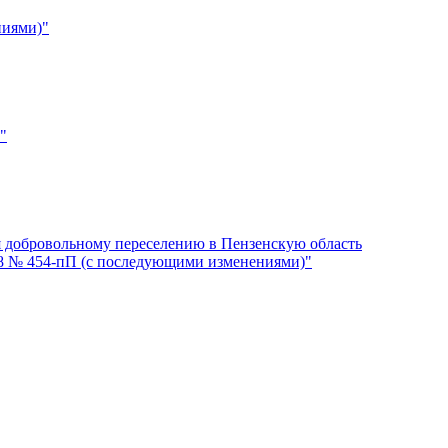
ниями)"
"
я добровольному переселению в Пензенскую область
08 № 454-пП (с последующими изменениями)"