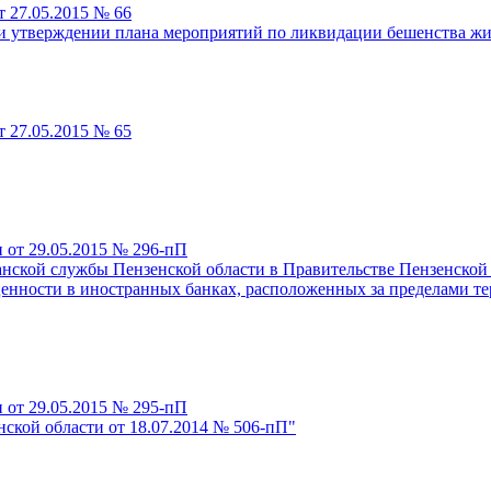
т 27.05.2015 № 66
 и утверждении плана мероприятий по ликвидации бешенства ж
т 27.05.2015 № 65
 от 29.05.2015 № 296-пП
нской службы Пензенской области в Правительстве Пензенской 
ценности в иностранных банках, расположенных за пределами те
 от 29.05.2015 № 295-пП
ской области от 18.07.2014 № 506-пП"