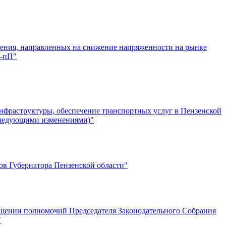
ления, направленных на снижение напряженности на рынке
4-пП"
нфраструктуры, обеспечение транспортных услуг в Пензенской
оследующими изменениями)"
ов Губернатора Пензенской области"
ращении полномочий Председателя Законодательного Собрания
"