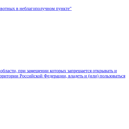
ивотных в неблагополучном пункте"
области, при замещении которых запрещается открывать и
рритории Российской Федерации, владеть и (или) пользоваться