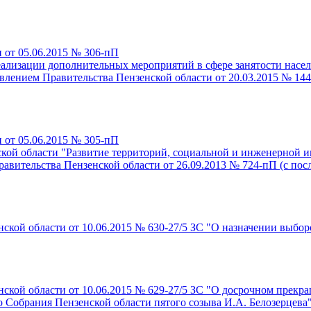
 от 05.06.2015 № 306-пП
еализации дополнительных мероприятий в сфере занятости насе
овлением Правительства Пензенской области от 20.03.2015 № 14
 от 05.06.2015 № 305-пП
кой области "Развитие территорий, социальной и инженерной и
равительства Пензенской области от 26.09.2013 № 724-пП (с п
ской области от 10.06.2015 № 630-27/5 ЗС "О назначении выбор
ской области от 10.06.2015 № 629-27/5 ЗС "О досрочном прек
о Собрания Пензенской области пятого созыва И.А. Белозерцева