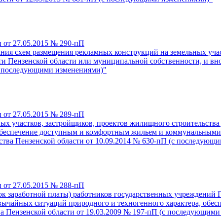
 от 27.05.2015 № 290-пП
ния схем размещения рекламных конструкций на земельных участ
ти Пензенской области или муниципальной собственности, и в
(с последующими изменениями)"
 от 27.05.2015 № 289-пП
ых участков, застройщиков, проектов жилищного строительства
беспечение доступным и комфортным жильем и коммунальными 
ства Пензенской области от 10.09.2014 № 630-пП (с последующ
 от 27.05.2015 № 288-пП
к заработной платы) работников государственных учреждений П
вычайных ситуаций природного и техногенного характера, обес
а Пензенской области от 19.03.2009 № 197-пП (с последующими