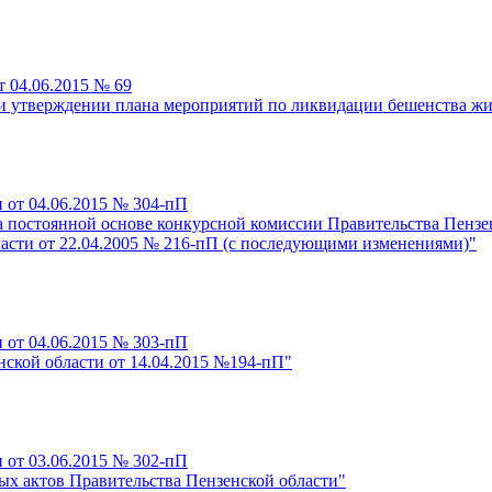
т 04.06.2015 № 69
 и утверждении плана мероприятий по ликвидации бешенства ж
 от 04.06.2015 № 304-пП
 постоянной основе конкурсной комиссии Правительства Пензен
асти от 22.04.2005 № 216-пП (с последующими изменениями)"
 от 04.06.2015 № 303-пП
нской области от 14.04.2015 №194-пП"
 от 03.06.2015 № 302-пП
х актов Правительства Пензенской области"