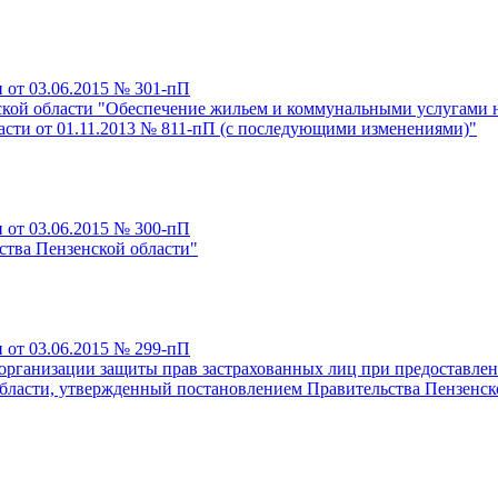
 от 03.06.2015 № 301-пП
кой области "Обеспечение жильем и коммунальными услугами н
сти от 01.11.2013 № 811-пП (с последующими изменениями)"
 от 03.06.2015 № 300-пП
ства Пензенской области"
 от 03.06.2015 № 299-пП
 организации защиты прав застрахованных лиц при предоставле
области, утвержденный постановлением Правительства Пензенск