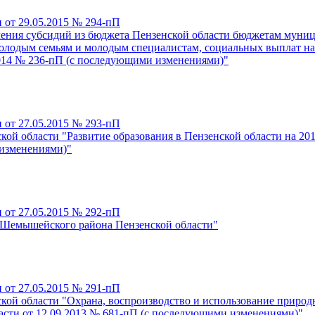
 от 29.05.2015 № 294-пП
ления субсидий из бюджета Пензенской области бюджетам муни
молодым семьям и молодым специалистам, социальных выплат на
2014 № 236-пП (с последующими изменениями)"
 от 27.05.2015 № 293-пП
кой области "Развитие образования в Пензенской области на 2
 изменениями)"
 от 27.05.2015 № 292-пП
и Шемышейского района Пензенской области"
 от 27.05.2015 № 291-пП
ой области "Охрана, воспроизводство и использование природн
сти от 12.09.2013 № 681-пП (с последующими изменениями)"