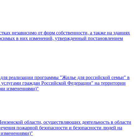
ках независимо от форм собственности, а также на зданиях
носимых в них изменений, утвержденный постановлением
 для реализации программы "Жилье для российской семьи" в
услугами граждан Российской Федерации" на территории
ими изменениями)"
ензенской области, осуществляющих деятельность в области
печения пожарной безопасности и безопасности людей на
 изменениями)"