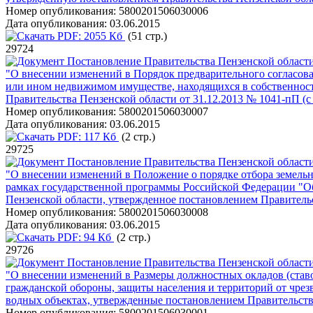
Номер опубликования:
5800201506030006
Дата опубликования:
03.06.2015
PDF:
2055 Кб
(51 стр.)
29724
Постановление Правительства Пензенской области
"О внесении изменений в Порядок предварительного согласова
или ином недвижимом имуществе, находящихся в собственнос
Правительства Пензенской области от 31.12.2013 № 1041-пП 
Номер опубликования:
5800201506030007
Дата опубликования:
03.06.2015
PDF:
117 Кб
(2 стр.)
29725
Постановление Правительства Пензенской области
"О внесении изменений в Положение о порядке отбора земельн
рамках государственной программы Российской Федерации "О
Пензенской области, утвержденное постановлением Правитель
Номер опубликования:
5800201506030008
Дата опубликования:
03.06.2015
PDF:
94 Кб
(2 стр.)
29726
Постановление Правительства Пензенской области
"О внесении изменений в Размеры должностных окладов (ставо
гражданской обороны, защиты населения и территорий от чрез
водных объектах, утвержденные постановлением Правительств
Номер опубликования:
5800201506030001