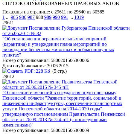
СПИСОК ОПУБЛИКОВАННЫХ ПРАВОВЫХ АКТОВ
Показаны на странице: с 29611 по 29640 из 30565
1
...
985
986
987
988
989
990
991
...
1019
29611
Постановление Губернатора Пензенской области
от 26.06.2015 № 82
"Об установлении ограничительных мероприятий
(карантина) и утверждении плана мероприятий по
ликвидации бешенства животных в неблагополучных
пунктах"
Номер опубликования:
5800201506300006
Дата опубликования:
30.06.2015
PDF:
228 Кб
(5 стр.)
29612
Постановление Правительства Пензенской
области от 26.06.2015 № 345-пП
"О внесении изменений в государственную программу
Пензенской области "Развитие территорий, социальной и
инженерной инфраструктуры, обеспечение транспортных
услуг в Пензенской области на 2014–2020 годы",
утвержденную постановлением Правительства Пензенской
области от 26.09.2013 № 724-пП (с последующими
изменениями)"
Номер опубликования:
5800201506300009