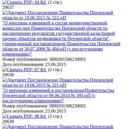
PDF:
84 Кб
(2 стр.)
29637
Постановление Правительства Пензенской
области от 19.06.2015 № 322-пП
"О внесении изменений в состав межведомственной
комиссии при Правительстве Пензенской области по
рассмотрению результатов государственной кадастровой
оценки объектов недвижимости Пензенской области",
утвержденный постановлением Правительства Пензенской
области от 26.07.2006 № 494-пП (c последующими
изменениями)"
Номер опубликования:
5800201506230003
Дата опубликования:
23.06.2015
PDF:
67 Кб
(2 стр.)
29638
Постановление Правительства Пензенской
области от 19.06.2015 № 321-пП
"О внесении изменений в постановлениеПравительства
Пензенской области от 06.06.2014 № 395-пП (с
последующими изменениями)"
Номер опубликования:
5800201506230002
Дата опубликования:
23.06.2015
PDF:
98 Кб
(2 стр.)
29639
Постановление Правительства Пензенской