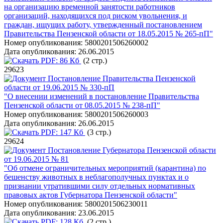
на организацию временной занятости работников
организаций, находящихся под риском увольнения, и
граждан, ищущих работу, утвержденный постановлением
Правительства Пензенской области от 18.05.2015 № 265-пП"
Номер опубликования:
5800201506260002
Дата опубликования:
26.06.2015
PDF:
86 Кб
(2 стр.)
29623
Постановление Правительства Пензенской
области от 19.06.2015 № 330-пП
"О внесении изменений в постановление Правительства
Пензенской области от 08.05.2015 № 238-пП"
Номер опубликования:
5800201506260003
Дата опубликования:
26.06.2015
PDF:
147 Кб
(3 стр.)
29624
Постановление Губернатора Пензенской области
от 19.06.2015 № 81
"Об отмене ограничительных мероприятий (карантина) по
бешенству животных в неблагополучных пунктах и о
признании утратившими силу отдельных нормативных
правовых актов Губернатора Пензенской области"
Номер опубликования:
5800201506230011
Дата опубликования:
23.06.2015
PDF:
128 Кб
(2 стр.)