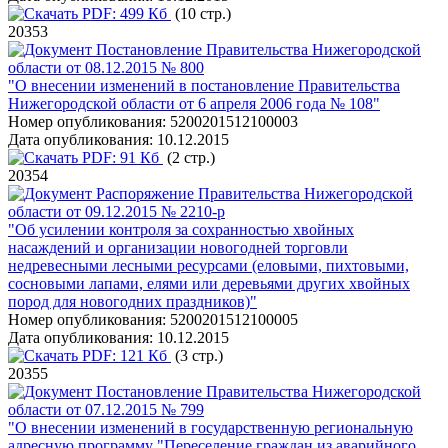
PDF:
499 Кб
(10 стр.)
20353
Постановление Правительства Нижегородской
области от 08.12.2015 № 800
"О внесении изменений в постановление Правительства
Нижегородской области от 6 апреля 2006 года № 108"
Номер опубликования:
5200201512100003
Дата опубликования:
10.12.2015
PDF:
91 Кб
(2 стр.)
20354
Распоряжение Правительства Нижегородской
области от 09.12.2015 № 2210-р
"Об усилении контроля за сохранностью хвойных
насаждений и организации новогодней торговли
недревесными лесными ресурсами (еловыми, пихтовыми,
сосновыми лапами, елями или деревьями других хвойных
пород для новогодних праздников)"
Номер опубликования:
5200201512100005
Дата опубликования:
10.12.2015
PDF:
121 Кб
(3 стр.)
20355
Постановление Правительства Нижегородской
области от 07.12.2015 № 799
"О внесении изменений в государственную региональную
адресную программу "Переселение граждан из аварийного