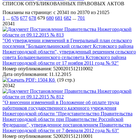
СПИСОК ОПУБЛИКОВАННЫХ ПРАВОВЫХ АКТОВ
Показаны на странице: с 20341 по 20370 из 21025
1
...
676
677
678
679
680
681
682
...
701
20341
Постановление Правительства Нижегородской
области от 09.12.2015 № 813
"Об утверждении изменений в Генеральный план сельского
поселения "Большеельнинский сельсовет Кстовского района
Нижегородской области", утвержденный решением сельского
совета Большеельнинского сельсовета Кстовского района
Нижегородской области от 17 ноября 2011 года № 92"
Номер опубликования:
5200201512110002
Дата опубликования:
11.12.2015
PDF:
1504 Кб
(19 стр.)
20342
Постановление Правительства Нижегородской
области от 09.12.2015 № 812
"О внесении изменений в Положение об оплате труда
работников государственного казенного учреждения
Нижегородской области "Представительство Правительства
Нижегородской области при Правительстве Российской
Федерации", утвержденное постановлением Правительства
Нижегородской области от 7 февраля 2012 года № 63"
Номер опубликования:
5200201512110001