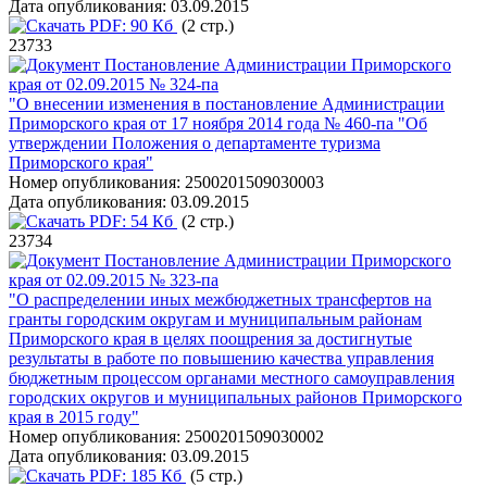
Дата опубликования:
03.09.2015
PDF:
90 Кб
(2 стр.)
23733
Постановление Администрации Приморского
края от 02.09.2015 № 324-па
"О внесении изменения в постановление Администрации
Приморского края от 17 ноября 2014 года № 460-па "Об
утверждении Положения о департаменте туризма
Приморского края"
Номер опубликования:
2500201509030003
Дата опубликования:
03.09.2015
PDF:
54 Кб
(2 стр.)
23734
Постановление Администрации Приморского
края от 02.09.2015 № 323-па
"О распределении иных межбюджетных трансфертов на
гранты городским округам и муниципальным районам
Приморского края в целях поощрения за достигнутые
результаты в работе по повышению качества управления
бюджетным процессом органами местного самоуправления
городских округов и муниципальных районов Приморского
края в 2015 году"
Номер опубликования:
2500201509030002
Дата опубликования:
03.09.2015
PDF:
185 Кб
(5 стр.)