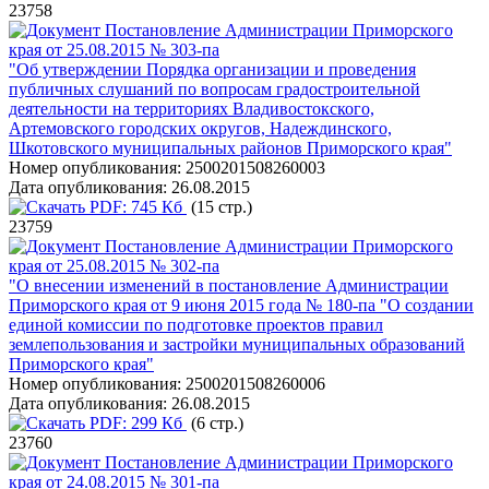
23758
Постановление Администрации Приморского
края от 25.08.2015 № 303-па
"Об утверждении Порядка организации и проведения
публичных слушаний по вопросам градостроительной
деятельности на территориях Владивостокского,
Артемовского городских округов, Надеждинского,
Шкотовского муниципальных районов Приморского края"
Номер опубликования:
2500201508260003
Дата опубликования:
26.08.2015
PDF:
745 Кб
(15 стр.)
23759
Постановление Администрации Приморского
края от 25.08.2015 № 302-па
"О внесении изменений в постановление Администрации
Приморского края от 9 июня 2015 года № 180-па "О создании
единой комиссии по подготовке проектов правил
землепользования и застройки муниципальных образований
Приморского края"
Номер опубликования:
2500201508260006
Дата опубликования:
26.08.2015
PDF:
299 Кб
(6 стр.)
23760
Постановление Администрации Приморского
края от 24.08.2015 № 301-па