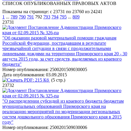
СПИСОК ОПУБЛИКОВАННЫХ ПРАВОВЫХ АКТОВ
Показаны на странице: с 23731 по 23760 из 24241
1
...
789
790
791
792
793
794
795
...
809
23731
Постановление Администрации Приморского
края от 02.09.2015 № 326-па
"Об оказании разовой материальной помощи гражданам
Российской Федерации, пострадавшим в результате
чрезвычайной ситуации в связи с продолжительными
ливневыми дождями на территории Приморского края 20 - 30
августа 2015 года, за счет средств, выделяемых из краевого
бюджета"
Номер опубликования:
2500201509030005
Дата опубликования:
03.09.2015
PDF:
215 Кб
(5 стр.)
23732
Постановление Администрации Приморского
края от 02.09.2015 № 325-па
"О распределении субсидий из краевого бюджета бюджетам
муниципальных образований Приморского края на
реализацию мероприятий по модернизации региональных
систем дошкольного образования Приморского края в 2015
году"
Номер опубликования:
2500201509030006