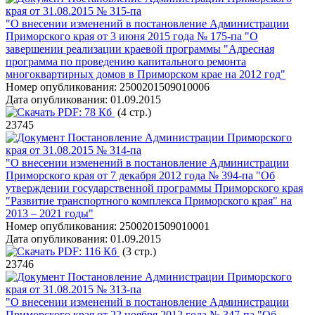
края от 31.08.2015 № 315-па
"О внесении изменений в постановление Администрации
Приморского края от 3 июня 2015 года № 175-па "О
завершении реализации краевой программы "Адресная
программа по проведению капитального ремонта
многоквартирных домов в Приморском крае на 2012 год"
Номер опубликования:
2500201509010006
Дата опубликования:
01.09.2015
PDF:
78 Кб
(4 стр.)
23745
Постановление Администрации Приморского
края от 31.08.2015 № 314-па
"О внесении изменений в постановление Администрации
Приморского края от 7 декабря 2012 года № 394-па "Об
утверждении государственной программы Приморского края
"Развитие транспортного комплекса Приморского края" на
2013 – 2021 годы"
Номер опубликования:
2500201509010001
Дата опубликования:
01.09.2015
PDF:
116 Кб
(3 стр.)
23746
Постановление Администрации Приморского
края от 31.08.2015 № 313-па
"О внесении изменений в постановление Администрации
Приморского края от 22 ноября 2012 года № 347-па "Об