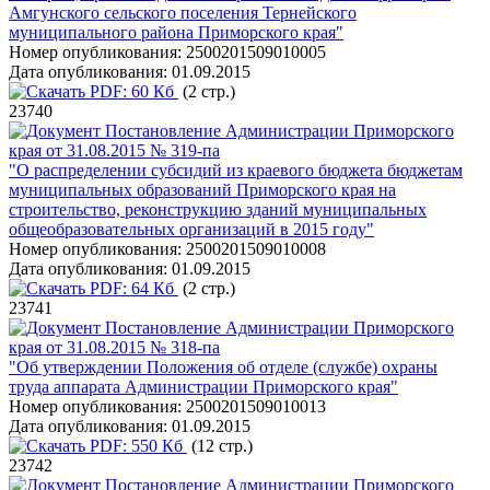
Амгунского сельского поселения Тернейского
муниципального района Приморского края"
Номер опубликования:
2500201509010005
Дата опубликования:
01.09.2015
PDF:
60 Кб
(2 стр.)
23740
Постановление Администрации Приморского
края от 31.08.2015 № 319-па
"О распределении субсидий из краевого бюджета бюджетам
муниципальных образований Приморского края на
строительство, реконструкцию зданий муниципальных
общеобразовательных организаций в 2015 году"
Номер опубликования:
2500201509010008
Дата опубликования:
01.09.2015
PDF:
64 Кб
(2 стр.)
23741
Постановление Администрации Приморского
края от 31.08.2015 № 318-па
"Об утверждении Положения об отделе (службе) охраны
труда аппарата Администрации Приморского края"
Номер опубликования:
2500201509010013
Дата опубликования:
01.09.2015
PDF:
550 Кб
(12 стр.)
23742
Постановление Администрации Приморского