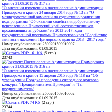
края от 31.08.2015 № 317-па
"О внесении изменений в постановление Администрации
Приморского края от 24 января 2014 года № 13-па "О
межведомственной комиссии по содействию реализации
подпрограммы "Об оказании содействия добровольному
переселению в Приморский край соотечественников,
проживающих за рубежом" на 2013-2017 годы
государственной программы Приморского края "Содействие
занятости населения Приморского края на 2013 - 2017 годы"
Номер опубликования:
2500201509010007
Дата опубликования:
01.09.2015
PDF:
161 Кб
(5 стр.)
23743
Постановление Администрации Приморского
края от 31.08.2015 № 316-па
"О внесении изменений в постановление Администрации
Приморского края от 15 апреля 2015 года № 118-па "Об
утверждении Порядка проведения ежегодного краевого
конкурса "Предприниматель Приморья" и "Ты –
предприниматель"
Номер опубликования:
2500201509010002
Дата опубликования:
01.09.2015
PDF:
74 Кб
(2 стр.)
23744
Постановление Администрации Приморского