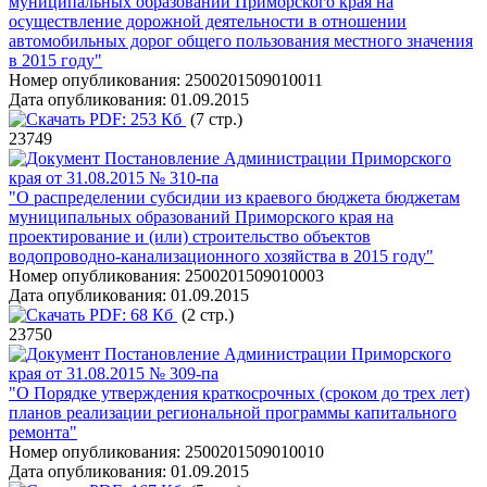
муниципальных образований Приморского края на
осуществление дорожной деятельности в отношении
автомобильных дорог общего пользования местного значения
в 2015 году"
Номер опубликования:
2500201509010011
Дата опубликования:
01.09.2015
PDF:
253 Кб
(7 стр.)
23749
Постановление Администрации Приморского
края от 31.08.2015 № 310-па
"О распределении субсидии из краевого бюджета бюджетам
муниципальных образований Приморского края на
проектирование и (или) строительство объектов
водопроводно-канализационного хозяйства в 2015 году"
Номер опубликования:
2500201509010003
Дата опубликования:
01.09.2015
PDF:
68 Кб
(2 стр.)
23750
Постановление Администрации Приморского
края от 31.08.2015 № 309-па
"О Порядке утверждения краткосрочных (сроком до трех лет)
планов реализации региональной программы капитального
ремонта"
Номер опубликования:
2500201509010010
Дата опубликования:
01.09.2015