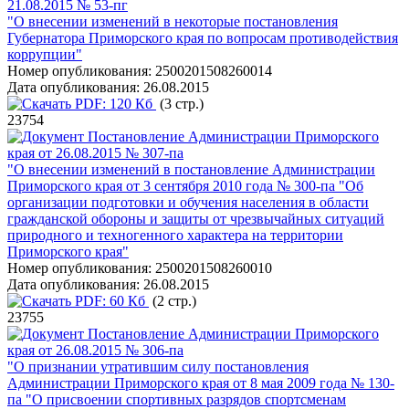
21.08.2015 № 53-пг
"О внесении изменений в некоторые постановления
Губернатора Приморского края по вопросам противодействия
коррупции"
Номер опубликования:
2500201508260014
Дата опубликования:
26.08.2015
PDF:
120 Кб
(3 стр.)
23754
Постановление Администрации Приморского
края от 26.08.2015 № 307-па
"О внесении изменений в постановление Администрации
Приморского края от 3 сентября 2010 года № 300-па "Об
организации подготовки и обучения населения в области
гражданской обороны и защиты от чрезвычайных ситуаций
природного и техногенного характера на территории
Приморского края"
Номер опубликования:
2500201508260010
Дата опубликования:
26.08.2015
PDF:
60 Кб
(2 стр.)
23755
Постановление Администрации Приморского
края от 26.08.2015 № 306-па
"О признании утратившим силу постановления
Администрации Приморского края от 8 мая 2009 года № 130-
па "О присвоении спортивных разрядов спортсменам