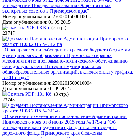
утверждении Порядка образования Общественных
экспертных советов в Приморском крае"
Номер опубликования:
2500201509010012
Дата опубликования:
01.09.2015
PDF:
63 Кб
(2 стр.)
23747
Постановление Администрации Приморского
края от 31.08.2015 № 312-па
"О распределении субсидии из краевого бюджета бюджетам
муниципальных образований Приморского края на
мероприятия по программно-техническому обслуживанию
сети доступа к сети Интернет муниципальных
общеобразовательных организаций, включая оплату трафика,
в 2015 году"
Номер опубликования:
2500201509010004
Дата опубликования:
01.09.2015
PDF:
131 Кб
(3 стр.)
23748
Постановление Администрации Приморского
края от 31.08.2015 № 311-па
"О внесении изменений в постановление Администрации
Приморского края от 8 июня 2015 года № 179-па "Об
утверждении распределения субсидий за счет средств
дорожного фонда Приморского края бюджетам