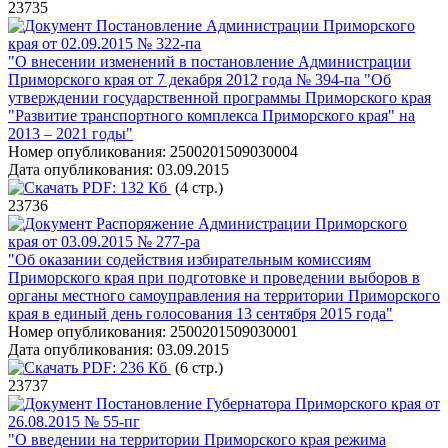
23735
Постановление Администрации Приморского
края от 02.09.2015 № 322-па
"О внесении изменений в постановление Администрации
Приморского края от 7 декабря 2012 года № 394-па "Об
утверждении государственной программы Приморского края
"Развитие транспортного комплекса Приморского края" на
2013 – 2021 годы"
Номер опубликования:
2500201509030004
Дата опубликования:
03.09.2015
PDF:
132 Кб
(4 стр.)
23736
Распоряжение Администрации Приморского
края от 03.09.2015 № 277-ра
"Об оказании содействия избирательным комиссиям
Приморского края при подготовке и проведении выборов в
органы местного самоуправления на территории Приморского
края в единый день голосования 13 сентября 2015 года"
Номер опубликования:
2500201509030001
Дата опубликования:
03.09.2015
PDF:
236 Кб
(6 стр.)
23737
Постановление Губернатора Приморского края от
26.08.2015 № 55-пг
"О введении на территории Приморского края режима