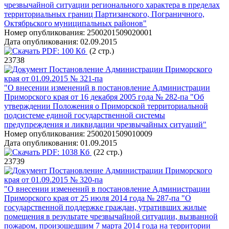
чрезвычайной ситуации регионального характера в пределах
территориальных границ Партизанского, Пограничного,
Октябрьского муниципальных районов"
Номер опубликования:
2500201509020001
Дата опубликования:
02.09.2015
PDF:
100 Кб
(2 стр.)
23738
Постановление Администрации Приморского
края от 01.09.2015 № 321-па
"О внесении изменений в постановление Администрации
Приморского края от 16 декабря 2005 года № 282-па "Об
утверждении Положения о Приморской территориальной
подсистеме единой государственной системы
предупреждения и ликвидации чрезвычайных ситуаций"
Номер опубликования:
2500201509010009
Дата опубликования:
01.09.2015
PDF:
1038 Кб
(22 стр.)
23739
Постановление Администрации Приморского
края от 01.09.2015 № 320-па
"О внесении изменений в постановление Администрации
Приморского края от 25 июля 2014 года № 287-па "О
государственной поддержке граждан, утративших жилые
помещения в результате чрезвычайной ситуации, вызванной
пожаром, произошедшим 7 марта 2014 года на территории