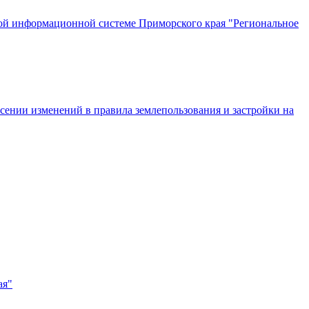
нной информационной системе Приморского края "Региональное
есении изменений в правила землепользования и застройки на
ая"