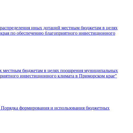
и распределения иных дотаций местным бюджетам в целях
 края по обеспечению благоприятного инвестиционного
иях местным бюджетам в целях поощрения муниципальных
приятного инвестиционного климата в Приморском крае"
и Порядка формирования и использования бюджетных