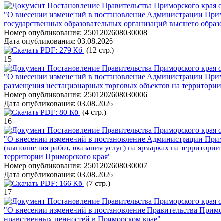
Постановление Правительства Приморского края о
"О внесении изменений в постановление Администрации Примо
государственных образовательных организаций высшего образ
Номер опубликования:
2501202608030008
Дата опубликования:
03.08.2026
PDF:
279 Кб
(12 стр.)
15
Постановление Правительства Приморского края о
"О внесении изменений в постановление Администрации Примор
размещения нестационарных торговых объектов на территори
Номер опубликования:
2501202608030006
Дата опубликования:
03.08.2026
PDF:
80 Кб
(4 стр.)
16
Постановление Правительства Приморского края о
"О внесении изменений в постановление Администрации Примо
(выполнения работ, оказания услуг) на ярмарках на территори
территории Приморского края"
Номер опубликования:
2501202608030007
Дата опубликования:
03.08.2026
PDF:
166 Кб
(7 стр.)
17
Постановление Правительства Приморского края о
"О внесении изменений в постановление Правительства Примо
нравственных ценностей в Приморском крае"