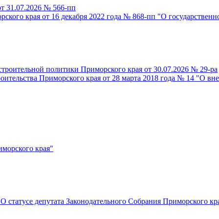
т 31.07.2026 № 566-пп
рского края от 16 декабря 2022 года № 868-пп "О государстве
троительной политики Приморского края от 30.07.2026 № 29-ра
оительства Приморского края от 28 марта 2018 года № 14 "О вн
иморского края"
"О статусе депутата Законодательного Собрания Приморского кр