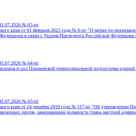
31.07.2026 № 65-пг
го края от 01 февраля 2023 года № 6-пг "О мерах по реализаци
Федерации в связи с Указом Президента Российской Федерации о
31.07.2026 № 64-пг
авления и сил Приморской территориальной подсистемы единой
31.07.2026 № 63-пг
го края от 24 декабря 2019 года № 117-пг "Об утверждении Пор
ставленных лицом, замещающим должность главы местной админ