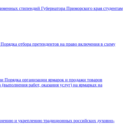
 именных стипендий Губернатора Приморского края студентам
Порядка отбора претендентов на право включения в схему
ии Порядка организации ярмарок и продажи товаров
 (выполнения работ, оказания услуг) на ярмарках на
хранению и укреплению традиционных российских духовно-