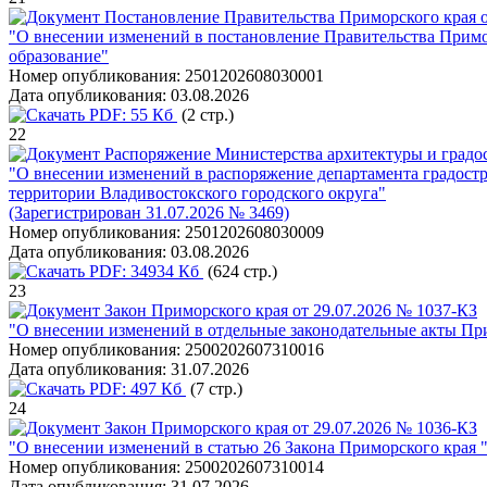
Постановление Правительства Приморского края о
"О внесении изменений в постановление Правительства Примо
образование"
Номер опубликования:
2501202608030001
Дата опубликования:
03.08.2026
PDF:
55 Кб
(2 стр.)
22
Распоряжение Министерства архитектуры и градос
"О внесении изменений в распоряжение департамента градостр
территории Владивостокского городского округа"
(Зарегистрирован 31.07.2026 № 3469)
Номер опубликования:
2501202608030009
Дата опубликования:
03.08.2026
PDF:
34934 Кб
(624 стр.)
23
Закон Приморского края от 29.07.2026 № 1037-КЗ
"О внесении изменений в отдельные законодательные акты Пр
Номер опубликования:
2500202607310016
Дата опубликования:
31.07.2026
PDF:
497 Кб
(7 стр.)
24
Закон Приморского края от 29.07.2026 № 1036-КЗ
"О внесении изменений в статью 26 Закона Приморского края 
Номер опубликования:
2500202607310014
Дата опубликования:
31.07.2026