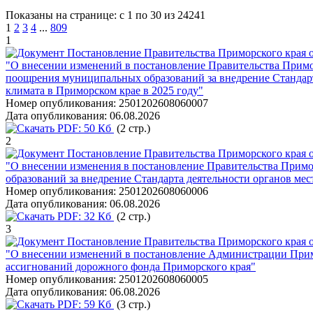
Показаны на странице: с 1 по 30 из 24241
1
2
3
4
...
809
1
Постановление Правительства Приморского края о
"О внесении изменений в постановление Правительства Примо
поощрения муниципальных образований за внедрение Стандарт
климата в Приморском крае в 2025 году"
Номер опубликования:
2501202608060007
Дата опубликования:
06.08.2026
PDF:
50 Кб
(2 стр.)
2
Постановление Правительства Приморского края о
"О внесении изменения в постановление Правительства Примо
образований за внедрение Стандарта деятельности органов ме
Номер опубликования:
2501202608060006
Дата опубликования:
06.08.2026
PDF:
32 Кб
(2 стр.)
3
Постановление Правительства Приморского края о
"О внесении изменений в постановление Администрации Примо
ассигнований дорожного фонда Приморского края"
Номер опубликования:
2501202608060005
Дата опубликования:
06.08.2026
PDF:
59 Кб
(3 стр.)