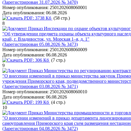
(Зарегистрирован 31.07.2026 № 3470)
Номер опубликования:
2501202608060001
Дата опубликования:
06.08.2026
PDF:
3738 Кб
(58 стр.)
8
Приказ Инспекции по охране объектов культурног
"Об утверждении предмета охраны объекта культурного наслед
край, г. Владивосток, ул. Морская 1–я, д. 1"
(Зарегистрирован 05.08.2026 № 3473)
Номер опубликования:
2501202608060009
Дата опубликования:
06.08.2026
PDF:
306 Кб
(7 стр.)
9
Приказ Министерства по регулированию контрактн
"О внесении изменений в приказ министерства закупок Примор
учреждения Приморского края, подведомственного министерст
(Зарегистрирован 03.08.2026 № 3471)
Номер опубликования:
2501202608060010
Дата опубликования:
06.08.2026
PDF:
199 Кб
(4 стр.)
10
Приказ Министерства промышленности и торговли
"О внесении изменений в приказ департамента лицензирования
самоуправления Приморского края схем размещения нестацион
(Зарегистрирован 04.08.2026 № 3472)