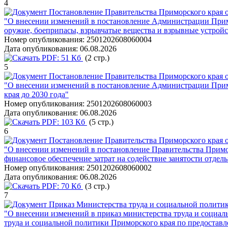
4
Постановление Правительства Приморского края о
"О внесении изменений в постановление Администрации Примо
оружие, боеприпасы, взрывчатые вещества и взрывные устройс
Номер опубликования:
2501202608060004
Дата опубликования:
06.08.2026
PDF:
51 Кб
(2 стр.)
5
Постановление Правительства Приморского края о
"О внесении изменений в постановление Администрации Примо
края до 2030 года"
Номер опубликования:
2501202608060003
Дата опубликования:
06.08.2026
PDF:
103 Кб
(5 стр.)
6
Постановление Правительства Приморского края о
"О внесении изменений в постановление Правительства Примор
финансовое обеспечение затрат на содействие занятости отде
Номер опубликования:
2501202608060002
Дата опубликования:
06.08.2026
PDF:
70 Кб
(3 стр.)
7
Приказ Министерства труда и социальной политик
"О внесении изменений в приказ министерства труда и социал
труда и социальной политики Приморского края по предоста