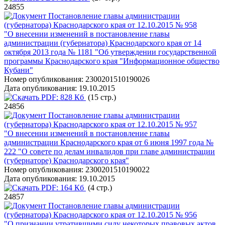
24855
Постановление главы администрации
(губернатора) Краснодарского края от 12.10.2015 № 958
"О внесении изменений в постановление главы
администрации (губернатора) Краснодарского края от 14
октября 2013 года № 1181 "Об утверждении государственной
программы Краснодарского края "Информационное общество
Кубани"
Номер опубликования:
2300201510190026
Дата опубликования:
19.10.2015
PDF:
828 Кб
(15 стр.)
24856
Постановление главы администрации
(губернатора) Краснодарского края от 12.10.2015 № 957
"О внесении изменений в постановление главы
администрации Краснодарского края от 6 июня 1997 года №
222 "О совете по делам инвалидов при главе администрации
(губернаторе) Краснодарского края"
Номер опубликования:
2300201510190022
Дата опубликования:
19.10.2015
PDF:
164 Кб
(4 стр.)
24857
Постановление главы администрации
(губернатора) Краснодарского края от 12.10.2015 № 956
"О признании утратившими силу некоторых правовых актов