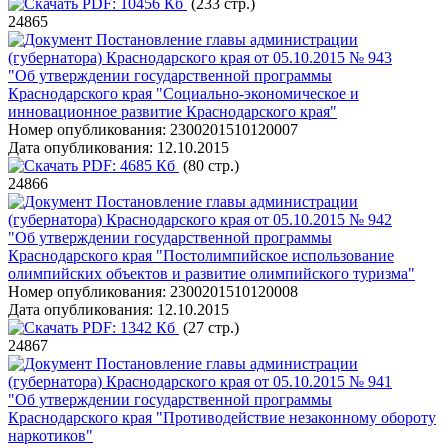
PDF:
10456 Кб
(233 стр.)
24865
Постановление главы администрации
(губернатора) Краснодарского края от 05.10.2015 № 943
"Об утверждении государственной программы
Краснодарского края "Социально-экономическое и
инновационное развитие Краснодарского края"
Номер опубликования:
2300201510120007
Дата опубликования:
12.10.2015
PDF:
4685 Кб
(80 стр.)
24866
Постановление главы администрации
(губернатора) Краснодарского края от 05.10.2015 № 942
"Об утверждении государственной программы
Краснодарского края "Постолимпийское использование
олимпийских объектов и развитие олимпийского туризма"
Номер опубликования:
2300201510120008
Дата опубликования:
12.10.2015
PDF:
1342 Кб
(27 стр.)
24867
Постановление главы администрации
(губернатора) Краснодарского края от 05.10.2015 № 941
"Об утверждении государственной программы
Краснодарского края "Противодействие незаконному обороту
наркотиков"