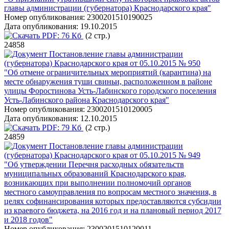
главы администрации (губернатора) Краснодарского края"
Номер опубликования:
2300201510190025
Дата опубликования:
19.10.2015
PDF:
76 Кб
(2 стр.)
24858
Постановление главы администрации
(губернатора) Краснодарского края от 05.10.2015 № 950
"Об отмене ограничительных мероприятий (карантина) на
месте обнаружения туши свиньи, расположенном в районе
улицы Форостинова Усть-Лабинского городского поселения
Усть-Лабинского района Краснодарского края"
Номер опубликования:
2300201510120005
Дата опубликования:
12.10.2015
PDF:
79 Кб
(2 стр.)
24859
Постановление главы администрации
(губернатора) Краснодарского края от 05.10.2015 № 949
"Об утверждении Перечня расходных обязательств
муниципальных образований Краснодарского края,
возникающих при выполнении полномочий органов
местного самоуправления по вопросам местного значения, в
целях софинансирования которых предоставляются субсидии
из краевого бюджета, на 2016 год и на плановый период 2017
и 2018 годов"
Номер опубликования:
2300201510120011