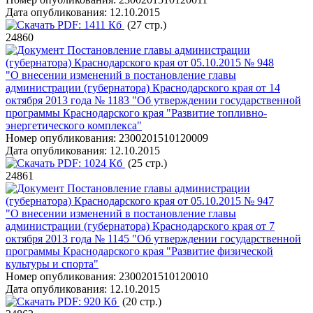
Дата опубликования:
12.10.2015
PDF:
1411 Кб
(27 стр.)
24860
Постановление главы администрации
(губернатора) Краснодарского края от 05.10.2015 № 948
"О внесении изменений в постановление главы
администрации (губернатора) Краснодарского края от 14
октября 2013 года № 1183 "Об утверждении государственной
программы Краснодарского края "Развитие топливно-
энергетического комплекса"
Номер опубликования:
2300201510120009
Дата опубликования:
12.10.2015
PDF:
1024 Кб
(25 стр.)
24861
Постановление главы администрации
(губернатора) Краснодарского края от 05.10.2015 № 947
"О внесении изменений в постановление главы
администрации (губернатора) Краснодарского края от 7
октября 2013 года № 1145 "Об утверждении государственной
программы Краснодарского края "Развитие физической
культуры и спорта"
Номер опубликования:
2300201510120010
Дата опубликования:
12.10.2015
PDF:
920 Кб
(20 стр.)