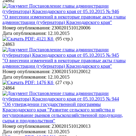
24862
Постановление главы администрации
(губернатора) Краснодарского края от 05.10.2015 № 946
"О внесении изменений в некоторые правовые акты главы
администрации (губернатора) Краснодарского края"
Номер опубликования:
2300201510120006
Дата опубликования:
12.10.2015
PDF:
4121 Кб
(95 стр.)
24863
Постановление главы администрации
(губернатора) Краснодарского края от 05.10.2015 № 945
"О внесении изменений в некоторые правовые акты главы
администрации (губернатора) Краснодарского края"
Номер опубликования:
2300201510120012
Дата опубликования:
12.10.2015
PDF:
1476 Кб
(27 стр.)
24864
Постановление главы администрации
(губернатора) Краснодарского края от 05.10.2015 № 944
"Об утверждении государственной программы
Краснодарского края "Развитие сельского хозяйства и
регулирование рынков сельскохозяйственной продукции,
сырья и продовольствия"
Номер опубликования:
2300201510120013
Дата опубликования:
12.10.2015