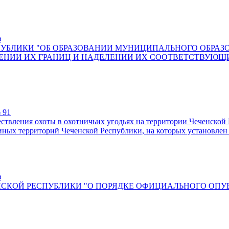
з
СПУБЛИКИ "ОБ ОБРАЗОВАНИИ МУНИЦИПАЛЬНОГО ОБР
ВЛЕНИИ ИХ ГРАНИЦ И НАДЕЛЕНИИ ИХ СООТВЕТСТВУЮ
 91
ествления охоты в охотничьих угодьях на территории Чеченско
 иных территорий Чеченской Республики, на которых установле
з
ЕНСКОЙ РЕСПУБЛИКИ "О ПОРЯДКЕ ОФИЦИАЛЬНОГО ОП