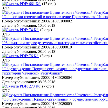
PDF:
661 Кб
(17 стр.)
3714
Постановление Правительства Чеченской Республи
"О внесении изменений в постановление Правительства Чеченс
Номер опубликования:
2000201805100002
Дата опубликования:
10.05.2018
PDF:
74 Кб
(2 стр.)
3715
Постановление Правительства Чеченской Республи
"06 изъятии и переводе земель из категории сельскохозяйств
Номер опубликования:
2000201805080010
Дата опубликования:
08.05.2018
PDF:
76 Кб
(3 стр.)
3716
Постановление Правительства Чеченской Республи
"Об утверждении Порядка организации и осуществления лиценз
территории Чеченской Республики"
Номер опубликования:
2000201805080004
Дата опубликования:
08.05.2018
PDF:
273 Кб
(7 стр.)
3717
Постановление Правительства Чеченской Республи
"Об утверждении Порядка организации и осуществления госуда
Номер опубликования:
2000201805080005
Дата опубликования:
08.05.2018