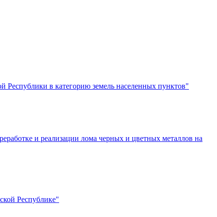
кой Республики в категорию земель населенных пунктов"
реработке и реализации лома черных и цветных металлов на
нской Республике"