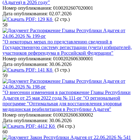
(Адыгея) в 2026 году"
Номер опубликования:
0100202607020001
Дата опубликования:
02.07.2026
PDF:
129 Кб
(2 стр.)
58
Распоряжение Главы Республики Адыгея от
24.06.2026 № 199-рг
"О некоторых мерах по представлению сведений в
Государственную систему регистрации (учета) избирателей,
участников референдума в Российской Федерации"
Номер опубликования:
0100202606300001
Дата опубликования:
30.06.2026
PDF:
141 Кб
(3 стр.)
59
Распоряжение Главы Республики Адыгея от
24.06.2026 № 198-рг
"О внесении изменения в распоряжение Главы Республики
Адыгея от 25 мая 2022 года № 111-рг "О региональной
программе "Оптимальная для восстановления здоровья
медицинская реабилитация в Республике Адыгея"
Номер опубликования:
0100202606300002
Дата опубликования:
30.06.2026
PDF:
4412 Кб
(94 стр.)
60
Закон Республики Адыгея от 22.06.2026 № 541