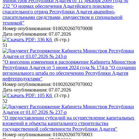
Министров Республики Адыгея от 11 декабря 2009 года №
232 "О нормах обеспечения Адыгейского поисково-
спасательного отряда Республики Адыгея аварийно-
спасательными средствами, имуществом и специальной
техникой"
Номер опубликования:
0100202607070008
Дата опубликования:
07.07.2026
PDF:
336 Кб
(6 стр.)
51
Распоряжение Кабинета Министров Республики
Адыгея от 03.07.2026 № 243-р
"О внесении изменения в распоряжение Кабинета Министров
Республики Адыгея от 5 июня 2024 года № 174-р "О создании
регионального штаба по обеспечению Республики Адыгея
нефтепродуктами"
Номер опубликования:
0100202607070002
Дата опубликования:
07.07.2026
PDF:
105 Кб
(3 стр.)
52
Распоряжение Кабинета Министров Республики
Адыгея от 01.07.2026 № 237-р
"О предоставлении субсидий на осуществление капитальных
вложений в объекты капитального строительства
государственной собственности Республики Адыгея"
Номер опубликования:
0100202607070003