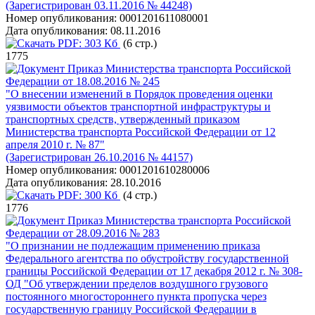
(Зарегистрирован 03.11.2016 № 44248)
Номер опубликования:
0001201611080001
Дата опубликования:
08.11.2016
PDF:
303 Кб
(6 стр.)
1775
Приказ Министерства транспорта Российской
Федерации от 18.08.2016 № 245
"О внесении изменений в Порядок проведения оценки
уязвимости объектов транспортной инфраструктуры и
транспортных средств, утвержденный приказом
Министерства транспорта Российской Федерации от 12
апреля 2010 г. № 87"
(Зарегистрирован 26.10.2016 № 44157)
Номер опубликования:
0001201610280006
Дата опубликования:
28.10.2016
PDF:
300 Кб
(4 стр.)
1776
Приказ Министерства транспорта Российской
Федерации от 28.09.2016 № 283
"О признании не подлежащим применению приказа
Федерального агентства по обустройству государственной
границы Российской Федерации от 17 декабря 2012 г. № 308-
ОД "Об утверждении пределов воздушного грузового
постоянного многостороннего пункта пропуска через
государственную границу Российской Федерации в