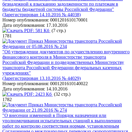
безнадежной к взысканию задолженности по платежам в
бюджеты бюджетной системы Российской Федерации"
(Зарегистрирован 14.10.2016 № 44038)
Номер опубликования:
0001201610170001
Дата опубликования:
17.10.2016
PDF:
581 Кб
(7 стр.)
1781
Приказ Министерства транспорта Российской
Федерации от 05.08.2016 № 234
"Об утверждении документов по осуществлению внутреннего
финансового контроля в Министерстве транспорта
Российской Федерации и подведомственных Министерству
транспорта Российской Федерации федеральных казенных
учреждениях"
(Зарегистрирован 13.10.2016 № 44029)
Номер опубликования:
0001201610140022
Дата опубликования:
14.10.2016
PDF:
2423 Кб
(32 стр.)
1782
Приказ Министерства транспорта Российской
Федерации от 21.09.2016 № 274
"О внесении изменений в Порядок назначения или
уполномочивания испытательных станций к выполнению
работ по контролю соответствия нормам, установленным
Соглашением о международных перевозках скоропортящихся