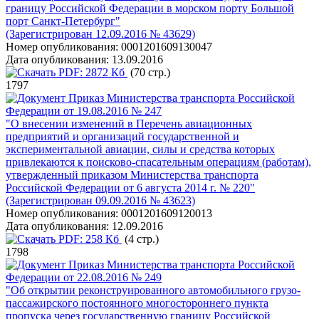
границу Российской Федерации в морском порту Большой
порт Санкт-Петербург"
(Зарегистрирован 12.09.2016 № 43629)
Номер опубликования:
0001201609130047
Дата опубликования:
13.09.2016
PDF:
2872 Кб
(70 стр.)
1797
Приказ Министерства транспорта Российской
Федерации от 19.08.2016 № 247
"О внесении изменений в Перечень авиационных
предприятий и организаций государственной и
экспериментальной авиации, силы и средства которых
привлекаются к поисково-спасательным операциям (работам),
утвержденный приказом Министерства транспорта
Российской Федерации от 6 августа 2014 г. № 220"
(Зарегистрирован 09.09.2016 № 43623)
Номер опубликования:
0001201609120013
Дата опубликования:
12.09.2016
PDF:
258 Кб
(4 стр.)
1798
Приказ Министерства транспорта Российской
Федерации от 22.08.2016 № 249
"Об открытии реконструированного автомобильного грузо-
пассажирского постоянного многостороннего пункта
пропуска через государственную границу Российской