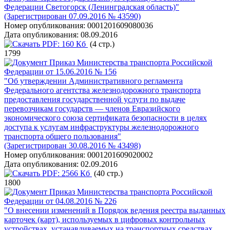
Федерации Светогорск (Ленинградская область)"
(Зарегистрирован 07.09.2016 № 43590)
Номер опубликования:
0001201609080036
Дата опубликования:
08.09.2016
PDF:
160 Кб
(4 стр.)
1799
Приказ Министерства транспорта Российской
Федерации от 15.06.2016 № 156
"Об утверждении Административного регламента
Федерального агентства железнодорожного транспорта
предоставления государственной услуги по выдаче
перевозчикам государств — членов Евразийского
экономического союза сертификата безопасности в целях
доступа к услугам инфраструктуры железнодорожного
транспорта общего пользования"
(Зарегистрирован 30.08.2016 № 43498)
Номер опубликования:
0001201609020002
Дата опубликования:
02.09.2016
PDF:
2566 Кб
(40 стр.)
1800
Приказ Министерства транспорта Российской
Федерации от 04.08.2016 № 226
"О внесении изменений в Порядок ведения реестра выданных
карточек (карт), используемых в цифровых контрольных
устройствах, устанавливаемых на транспортных средствах,