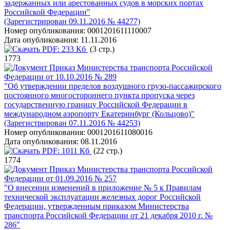
задержанных или арестованных судов в морских портах
Российской Федерации"
(Зарегистрирован 09.11.2016 № 44277)
Номер опубликования:
0001201611110007
Дата опубликования:
11.11.2016
PDF:
233 Кб
(3 стр.)
1773
Приказ Министерства транспорта Российской
Федерации от 10.10.2016 № 289
"Об утверждении пределов воздушного грузо-пассажирского
постоянного многостороннего пункта пропуска через
государственную границу Российской Федерации в
международном аэропорту Екатеринбург (Кольцово)"
(Зарегистрирован 07.11.2016 № 44253)
Номер опубликования:
0001201611080016
Дата опубликования:
08.11.2016
PDF:
1011 Кб
(22 стр.)
1774
Приказ Министерства транспорта Российской
Федерации от 01.09.2016 № 257
"О внесении изменений в приложение № 5 к Правилам
технической эксплуатации железных дорог Российской
Федерации, утвержденным приказом Министерства
транспорта Российской Федерации от 21 декабря 2010 г. №
286"