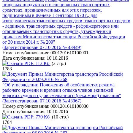
пищевых продуктов и о специальных транспортных
средствах, предназначенных для этих перевозок,
подписанным в Женеве 1 сентября 1970 г.‚ для
изотермических транспортных средств, транспортных средств
- ледников, транспортных средств - рефрижераторов или
отапливаемых транспортных средств, утвержденный
приказом Министерства транспорта Российской Федерации
от 30 июля 2014 г. № 209"
(Зарегистрирован 07.10.2016 № 43949)
Номер опубликования:
0001201610100001
Дата опубликования:
10.10.2016
PDF:
113 Кб
(2 стр.)
1783
Приказ Министерства транспорта Российской
Федерации от 20.09.2016 № 268
"Об утверждении Положения об особенностях режима
рабочего времени и времени отдыха членов экипажей
морских судов и судов смешанного (река-море) плавания"
(Зарегистрирован 07.10.2016 № 43967)
Номер опубликования:
0001201610100030
Дата опубликования:
10.10.2016
PDF:
770 Кб
(10 стр.)
1784
Приказ Министерства транспорта Российской
Федерации от 06.09.2016 № 263