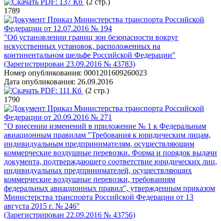
PDF:
137 Кб
(2 стр.)
1789
Приказ Министерства транспорта Российской
Федерации от 12.07.2016 № 194
"Об установлении границ зон безопасности вокруг
искусственных установок, расположенных на
континентальном шельфе Российской Федерации"
(Зарегистрирован 23.09.2016 № 43783)
Номер опубликования:
0001201609260023
Дата опубликования:
26.09.2016
PDF:
111 Кб
(2 стр.)
1790
Приказ Министерства транспорта Российской
Федерации от 20.09.2016 № 271
"О внесении изменений в приложение № 1 к Федеральным
авиационным правилам "Требования к юридическим лицам,
индивидуальным предпринимателям, осуществляющим
коммерческие воздушные перевозки. Форма и порядок выдачи
документа, подтверждающего соответствие юридических лиц,
индивидуальных предпринимателей, осуществляющих
коммерческие воздушные перевозки, требованиям
федеральных авиационных правил", утвержденным приказом
Министерства транспорта Российской Федерации от 13
августа 2015 г. № 246"
(Зарегистрирован 22.09.2016 № 43756)