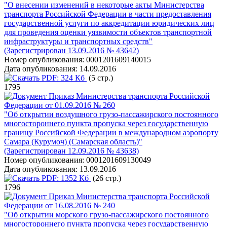
"О внесении изменений в некоторые акты Министерства
транспорта Российской Федерации в части предоставления
государственной услуги по аккредитации юридических лиц
для проведения оценки уязвимости объектов транспортной
инфраструктуры и транспортных средств"
(Зарегистрирован 13.09.2016 № 43642)
Номер опубликования:
0001201609140015
Дата опубликования:
14.09.2016
PDF:
324 Кб
(5 стр.)
1795
Приказ Министерства транспорта Российской
Федерации от 01.09.2016 № 260
"Об открытии воздушного грузо-пассажирского постоянного
многостороннего пункта пропуска через государственную
границу Российской Федерации в международном аэропорту
Самара (Курумоч) (Самарская область)"
(Зарегистрирован 12.09.2016 № 43638)
Номер опубликования:
0001201609130049
Дата опубликования:
13.09.2016
PDF:
1352 Кб
(26 стр.)
1796
Приказ Министерства транспорта Российской
Федерации от 16.08.2016 № 240
"Об открытии морского грузо-пассажирского постоянного
многостороннего пункта пропуска через государственную