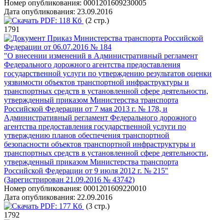
Номер опубликования:
0001201609230005
Дата опубликования:
23.09.2016
PDF:
118 Кб
(2 стр.)
1791
Приказ Министерства транспорта Российской
Федерации от 06.07.2016 № 184
"О внесении изменений в Административный регламент
Федерального дорожного агентства предоставления
государственной услуги по утверждению результатов оценки
уязвимости объектов транспортной инфраструктуры и
транспортных средств в установленной сфере деятельности,
утвержденный приказом Министерства транспорта
Российской Федерации от 7 мая 2013 г. № 178, и
Административный регламент Федерального дорожного
агентства предоставления государственной услуги по
утверждению планов обеспечения транспортной
безопасности объектов транспортной инфраструктуры и
транспортных средств в установленной сфере деятельности,
утвержденный приказом Министерства транспорта
Российской Федерации от 9 июля 2012 г. № 215"
(Зарегистрирован 21.09.2016 № 43742)
Номер опубликования:
0001201609220010
Дата опубликования:
22.09.2016
PDF:
177 Кб
(3 стр.)
1792