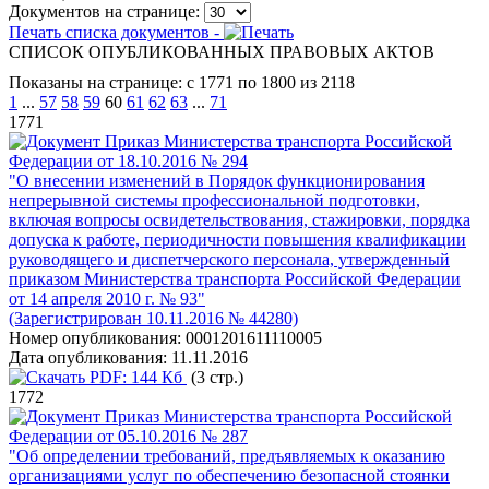
Документов на странице:
Печать списка документов -
СПИСОК ОПУБЛИКОВАННЫХ ПРАВОВЫХ АКТОВ
Показаны на странице: с 1771 по 1800 из 2118
1
...
57
58
59
60
61
62
63
...
71
1771
Приказ Министерства транспорта Российской
Федерации от 18.10.2016 № 294
"О внесении изменений в Порядок функционирования
непрерывной системы профессиональной подготовки,
включая вопросы освидетельствования, стажировки, порядка
допуска к работе, периодичности повышения квалификации
руководящего и диспетчерского персонала, утвержденный
приказом Министерства транспорта Российской Федерации
от 14 апреля 2010 г. № 93"
(Зарегистрирован 10.11.2016 № 44280)
Номер опубликования:
0001201611110005
Дата опубликования:
11.11.2016
PDF:
144 Кб
(3 стр.)
1772
Приказ Министерства транспорта Российской
Федерации от 05.10.2016 № 287
"Об определении требований, предъявляемых к оказанию
организациями услуг по обеспечению безопасной стоянки