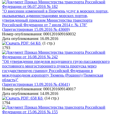
Приказ Министерства транспорта Российской
Федерации от 06.07.2016 № 182
"О внесении изменений в Перечень услуг в морских портах,
оказываемых администрациями морских портов,
утвержденный приказом Министерства транспорта
Российской Федерации от 7 июля 2014 г. № 178"
(Зарегистрирован 15.09.2016 № 43669)
Номер опубликования:
0001201609160032
Дата опубликования:
16.09.2016
PDF:
64 Кб
(1 стр.)
1793
Приказ Министерства транспорта Российской
Федерации от 16.08.2016 № 242
"Об утверждении пределов воздушного грузо-пассажирского
постоянного многостороннего пункта пропуска через
государственную границу Российской Федерации в
международном аэропорту Тюмень (Рощино) (Тюменская
область)"
(Зарегистрирован 13.09.2016 № 43641)
Номер опубликования:
0001201609140017
Дата опубликования:
14.09.2016
PDF:
658 Кб
(14 стр.)
1794
Приказ Министерства транспорта Российской
Федерации от 15.06.2016 № 155