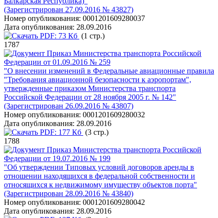
Балкарская Республика)"
(Зарегистрирован 27.09.2016 № 43827)
Номер опубликования:
0001201609280037
Дата опубликования:
28.09.2016
PDF:
73 Кб
(1 стр.)
1787
Приказ Министерства транспорта Российской
Федерации от 01.09.2016 № 259
"О внесении изменений в Федеральные авиационные правила
"Требования авиационной безопасности к аэропортам",
утвержденные приказом Министерства транспорта
Российской Федерации от 28 ноября 2005 г. № 142"
(Зарегистрирован 26.09.2016 № 43807)
Номер опубликования:
0001201609280032
Дата опубликования:
28.09.2016
PDF:
177 Кб
(3 стр.)
1788
Приказ Министерства транспорта Российской
Федерации от 19.07.2016 № 199
"Об утверждении Типовых условий договоров аренды в
отношении находящихся в федеральной собственности и
относящихся к недвижимому имуществу объектов порта"
(Зарегистрирован 28.09.2016 № 43840)
Номер опубликования:
0001201609280042
Дата опубликования:
28.09.2016