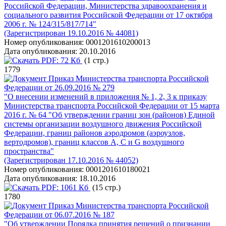
Российской Федерации, Министерства здравоохранения и
социального развития Российской Федерации от 17 октября
2006 г. № 124/315/817/714"
(Зарегистрирован 19.10.2016 № 44081)
Номер опубликования:
0001201610200013
Дата опубликования:
20.10.2016
PDF:
72 Кб
(1 стр.)
1779
Приказ Министерства транспорта Российской
Федерации от 26.09.2016 № 279
"О внесении изменений в приложения № 1, 2, 3 к приказу
Министерства транспорта Российской Федерации от 15 марта
2016 г. № 64 "Об утверждении границ зон (районов) Единой
системы организации воздушного движения Российской
Федерации, границ районов аэродромов (аэроузлов,
вертодромов), границ классов A, C и G воздушного
пространства"
(Зарегистрирован 17.10.2016 № 44052)
Номер опубликования:
0001201610180021
Дата опубликования:
18.10.2016
PDF:
1061 Кб
(15 стр.)
1780
Приказ Министерства транспорта Российской
Федерации от 06.07.2016 № 187
"Об утверждении Порядка принятия решений о признании