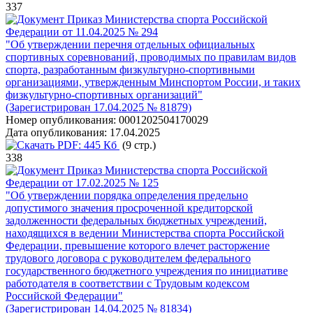
337
Приказ Министерства спорта Российской
Федерации от 11.04.2025 № 294
"Об утверждении перечня отдельных официальных
спортивных соревнований, проводимых по правилам видов
спорта, разработанным физкультурно-спортивными
организациями, утвержденным Минспортом России, и таких
физкультурно-спортивных организаций"
(Зарегистрирован 17.04.2025 № 81879)
Номер опубликования:
0001202504170029
Дата опубликования:
17.04.2025
PDF:
445 Кб
(9 стр.)
338
Приказ Министерства спорта Российской
Федерации от 17.02.2025 № 125
"Об утверждении порядка определения предельно
допустимого значения просроченной кредиторской
задолженности федеральных бюджетных учреждений,
находящихся в ведении Министерства спорта Российской
Федерации, превышение которого влечет расторжение
трудового договора с руководителем федерального
государственного бюджетного учреждения по инициативе
работодателя в соответствии с Трудовым кодексом
Российской Федерации"
(Зарегистрирован 14.04.2025 № 81834)