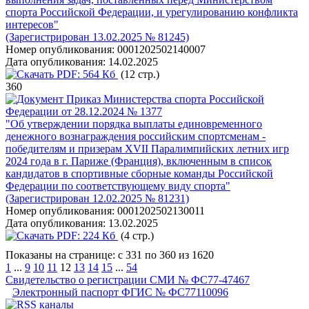
спорта Российской Федерации, и урегулированию конфликта
интересов"
(Зарегистрирован 13.02.2025 № 81245)
Номер опубликования:
0001202502140007
Дата опубликования:
14.02.2025
PDF:
564 Кб
(12 стр.)
360
Приказ Министерства спорта Российской
Федерации от 28.12.2024 № 1377
"Об утверждении порядка выплаты единовременного
денежного вознаграждения российским спортсменам -
победителям и призерам ХVII Паралимпийских летних игр
2024 года в г. Париже (Франция), включенным в список
кандидатов в спортивные сборные команды Российской
Федерации по соответствующему виду спорта"
(Зарегистрирован 12.02.2025 № 81231)
Номер опубликования:
0001202502130011
Дата опубликования:
13.02.2025
PDF:
224 Кб
(4 стр.)
Показаны на странице: с 331 по 360 из 1620
1
...
9
10
11
12
13
14
15
...
54
Свидетельство о регистрации СМИ № ФС77-47467
Электронный паспорт ФГИС № ФС77110096