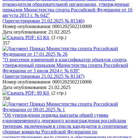
руководителя образовательной организации, утвержденные
приказом Министерства спорта Российской Федерации от 16
августа 2013 г. № 642"
(Зарегистрирован 21.02.2025 № 81346)
Номер опубликования:
0001202502210009
Дата опубликования:
21.02.2025
PDF:
63 Кб
(2 стр.)
357
Приказ Министерства спорта Российской
Федерации от 17.01.2025 № 26
"О внесении изменений в классификатор объектов спорта,
утвержденный приказом Министерства спорта Российской
Федерации от 3 июля 2024 г. № 639"
(Зарегистрирован 21.02.2025 № 81347)
Номер опубликования:
0001202502210006
Дата опубликования:
21.02.2025
PDF:
89 Кб
(2 стр.)
358
Приказ Министерства спорта Российской
Федерации от 09.01.2025 № 1
"Об утверждении порядка выплаты общей суммы
единовременного денежного вознаграждения российским
тренерам, включенным в список кандидатов в спортивные
сборные команды Российской Федерации по
соответствующему виду спорта и обеспечившим подготовку