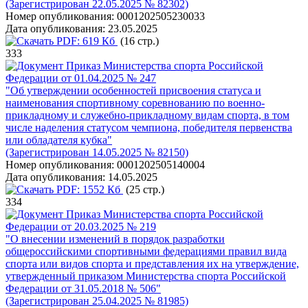
(Зарегистрирован 22.05.2025 № 82302)
Номер опубликования:
0001202505230033
Дата опубликования:
23.05.2025
PDF:
619 Кб
(16 стр.)
333
Приказ Министерства спорта Российской
Федерации от 01.04.2025 № 247
"Об утверждении особенностей присвоения статуса и
наименования спортивному соревнованию по военно-
прикладному и служебно-прикладному видам спорта, в том
числе наделения статусом чемпиона, победителя первенства
или обладателя кубка"
(Зарегистрирован 14.05.2025 № 82150)
Номер опубликования:
0001202505140004
Дата опубликования:
14.05.2025
PDF:
1552 Кб
(25 стр.)
334
Приказ Министерства спорта Российской
Федерации от 20.03.2025 № 219
"О внесении изменений в порядок разработки
общероссийскими спортивными федерациями правил вида
спорта или видов спорта и представления их на утверждение,
утвержденный приказом Министерства спорта Российской
Федерации от 31.05.2018 № 506"
(Зарегистрирован 25.04.2025 № 81985)