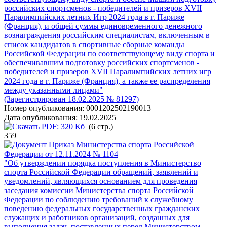
российских спортсменов - победителей и призеров ХVII
Паралимпийских летних Игр 2024 года в г. Париже
(Франция), и общей суммы единовременного денежного
вознаграждения российским специалистам, включенным в
список кандидатов в спортивные сборные команды
Российской Федерации по соответствующему виду спорта и
обеспечивавшим подготовку российских спортсменов -
победителей и призеров ХVII Паралимпийских летних игр
2024 года в г. Париже (Франция), а также ее распределения
между указанными лицами"
(Зарегистрирован 18.02.2025 № 81297)
Номер опубликования:
0001202502190013
Дата опубликования:
19.02.2025
PDF:
320 Кб
(6 стр.)
359
Приказ Министерства спорта Российской
Федерации от 12.11.2024 № 1104
"Об утверждении порядка поступления в Министерство
спорта Российской Федерации обращений, заявлений и
уведомлений, являющихся основанием для проведения
заседания комиссии Министерства спорта Российской
Федерации по соблюдению требований к служебному
поведению федеральных государственных гражданских
служащих и работников организаций, созданных для
выполнения задач, поставленных перед Министерством