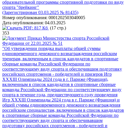
образовательной программы спортивной подготовки по виду
спорта "брейкинг"
(Зарегистрирован 03.03.2025 № 81435)
Номер опубликования:
0001202503040005
Дата опубликования:
04.03.2025
PDF:
817 Кб
(17 стр.)
353
Приказ Министерства спорта Российской
Федерации от 22.01.2025 № 51
"Об утверждении порядка выплаты общей суммы
единовременного денежного вознаграждения российским
тренерам, включенным в список кандидатов в спортивные
сборные команды Российской Федерации по
соответствующему виду спорта и обеспечившим подготовку
российских спортсменов - победителей и призеров Игр
XXXIII Олимпиады 2024 года в г. Париже (Франция),
включенным в список кандидатов в спортивные сборные
команды Российской Федерации по соответствующему виду
спорта в течение года, предшествующего году проведения
Игр XXXIII Олимпиады 2024 года в г. Париже (Франция) и
общей суммы единовременного денежного вознаграждения
российским специалистам, включенным в список кандидатов
в спортивные сборные команды Российской Федерации по
соответствующему виду спорта и обеспечивавшим
подготовку российских спортсменов - победителей и