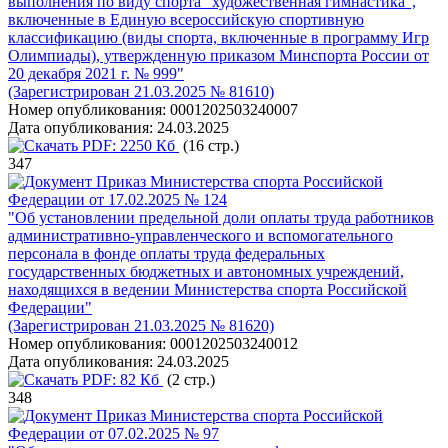
выполнения по виду спорта "художественная гимнастика",
включенные в Единую всероссийскую спортивную
классификацию (виды спорта, включенные в программу Игр
Олимпиады), утвержденную приказом Минспорта России от
20 декабря 2021 г. № 999"
(Зарегистрирован 21.03.2025 № 81610)
Номер опубликования:
0001202503240007
Дата опубликования:
24.03.2025
PDF:
2250 Кб
(16 стр.)
347
Приказ Министерства спорта Российской
Федерации от 17.02.2025 № 124
"Об установлении предельной доли оплаты труда работников
административно-управленческого и вспомогательного
персонала в фонде оплаты труда федеральных
государственных бюджетных и автономных учреждений,
находящихся в ведении Министерства спорта Российской
Федерации"
(Зарегистрирован 21.03.2025 № 81620)
Номер опубликования:
0001202503240012
Дата опубликования:
24.03.2025
PDF:
82 Кб
(2 стр.)
348
Приказ Министерства спорта Российской
Федерации от 07.02.2025 № 97