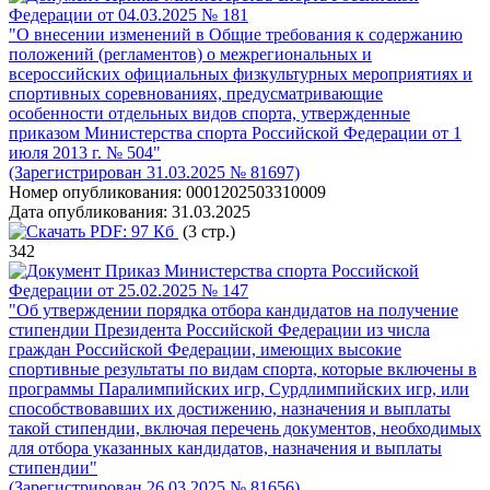
Федерации от 04.03.2025 № 181
"О внесении изменений в Общие требования к содержанию
положений (регламентов) о межрегиональных и
всероссийских официальных физкультурных мероприятиях и
спортивных соревнованиях, предусматривающие
особенности отдельных видов спорта, утвержденные
приказом Министерства спорта Российской Федерации от 1
июля 2013 г. № 504"
(Зарегистрирован 31.03.2025 № 81697)
Номер опубликования:
0001202503310009
Дата опубликования:
31.03.2025
PDF:
97 Кб
(3 стр.)
342
Приказ Министерства спорта Российской
Федерации от 25.02.2025 № 147
"Об утверждении порядка отбора кандидатов на получение
стипендии Президента Российской Федерации из числа
граждан Российской Федерации, имеющих высокие
спортивные результаты по видам спорта, которые включены в
программы Паралимпийских игр, Сурдлимпийских игр, или
способствовавших их достижению, назначения и выплаты
такой стипендии, включая перечень документов, необходимых
для отбора указанных кандидатов, назначения и выплаты
стипендии"
(Зарегистрирован 26.03.2025 № 81656)