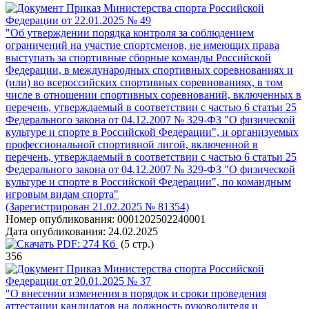
Приказ Министерства спорта Российской
Федерации от 22.01.2025 № 49
"Об утверждении порядка контроля за соблюдением
ограничений на участие спортсменов, не имеющих права
выступать за спортивные сборные команды Российской
Федерации, в международных спортивных соревнованиях и
(или) во всероссийских спортивных соревнованиях, в том
числе в отношении спортивных соревнований, включенных в
перечень, утверждаемый в соответствии с частью 6 статьи 25
Федерального закона от 04.12.2007 № 329-ФЗ "О физической
культуре и спорте в Российской Федерации", и организуемых
профессиональной спортивной лигой, включенной в
перечень, утверждаемый в соответствии с частью 6 статьи 25
Федерального закона от 04.12.2007 № 329-ФЗ "О физической
культуре и спорте в Российской Федерации", по командным
игровым видам спорта"
(Зарегистрирован 21.02.2025 № 81354)
Номер опубликования:
0001202502240001
Дата опубликования:
24.02.2025
PDF:
274 Кб
(5 стр.)
356
Приказ Министерства спорта Российской
Федерации от 20.01.2025 № 37
"О внесении изменения в порядок и сроки проведения
аттестации кандидатов на должность руководителя и