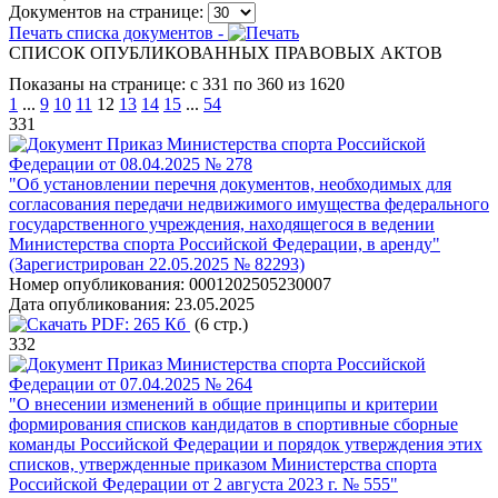
Документов на странице:
Печать списка документов -
СПИСОК ОПУБЛИКОВАННЫХ ПРАВОВЫХ АКТОВ
Показаны на странице: с 331 по 360 из 1620
1
...
9
10
11
12
13
14
15
...
54
331
Приказ Министерства спорта Российской
Федерации от 08.04.2025 № 278
"Об установлении перечня документов, необходимых для
согласования передачи недвижимого имущества федерального
государственного учреждения, находящегося в ведении
Министерства спорта Российской Федерации, в аренду"
(Зарегистрирован 22.05.2025 № 82293)
Номер опубликования:
0001202505230007
Дата опубликования:
23.05.2025
PDF:
265 Кб
(6 стр.)
332
Приказ Министерства спорта Российской
Федерации от 07.04.2025 № 264
"О внесении изменений в общие принципы и критерии
формирования списков кандидатов в спортивные сборные
команды Российской Федерации и порядок утверждения этих
списков, утвержденные приказом Министерства спорта
Российской Федерации от 2 августа 2023 г. № 555"