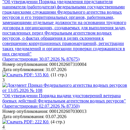
"Об утверждении Порядка уведомления представителя
нанимателя (работодателя) федеральными государственными
гражданскими служащими Федерального агентства водных
ресурсов и его территориальных органов, работниками,
замещающими отдельные должности на основании трудового
договора в организациях, создаваемых для выполнения задач,
поставленных перед Федеральным агентством водных
ресурсов, о фактах обращения в целях склонения к
совершению коррупционных правонарушений, регистрации
таких уведомлений и организации проверки содержащихся в
них сведений"
(Зарегистрирован 30.07.2026 № 87675)
Номер опубликования:
0001202607310004
Дата опубликования:
31.07.2026
PDF:
535 Кб
(11 стр.)
3
Приказ Федерального агентства водных ресурсов
от 13.05.2026 № 108
"Об утверждении Порядка выдачи удостоверений ветерана
боевых действий Федеральным агентством водных ресурсов"
(Зарегистрирован 02.07.2026 № 87350)
Номер опубликования:
0001202607030013
Дата опубликования:
03.07.2026
PDF:
222 Кб
(4 стр.)
4