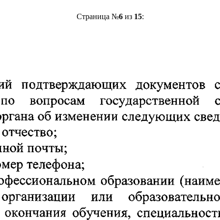
Страница №
6
из
15
: