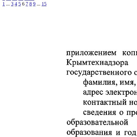
1
...
3
4
5
6
7
8
9
...
15