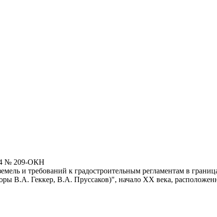
24 № 209-ОКН
емель и требований к градостроительным регламентам в граница
ры В.А. Геккер, В.А. Пруссаков)", начало XX века, расположенн