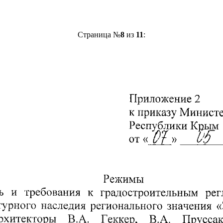
Страница №
8
из
11
: