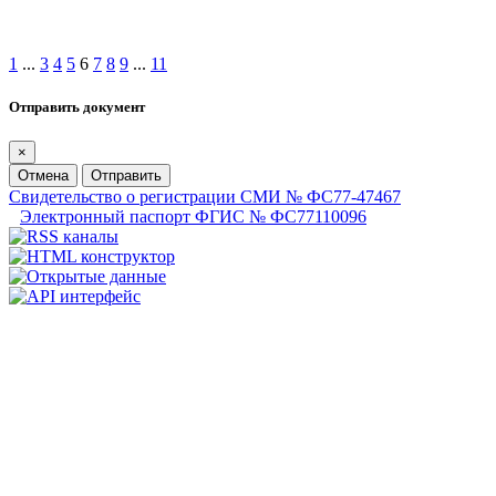
1
...
3
4
5
6
7
8
9
...
11
Отправить документ
×
Отмена
Отправить
Свидетельство о регистрации СМИ № ФС77-47467
Электронный паспорт ФГИС № ФС77110096