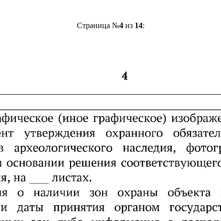
Страница №
4
из
14
: