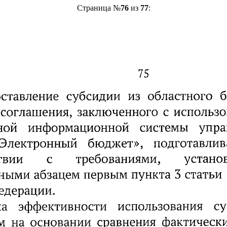
Страница №
76
из
77
: