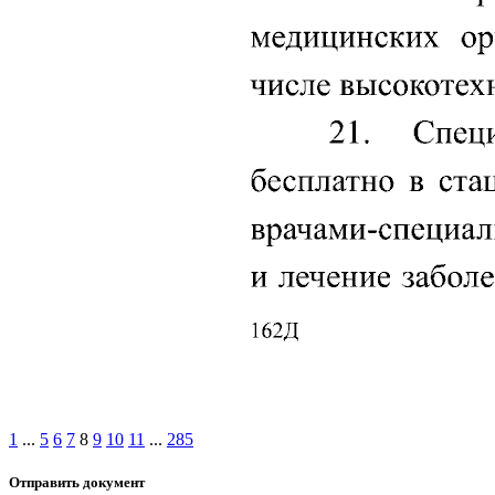
1
...
5
6
7
8
9
10
11
...
285
Отправить документ