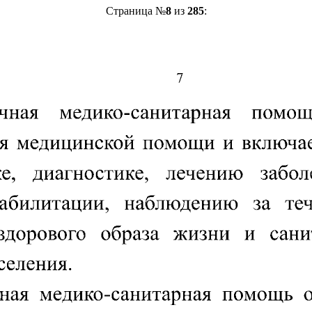
Страница №
8
из
285
: