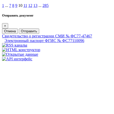
1
...
7
8
9
10
11
12
13
...
285
Отправить документ
×
Отмена
Отправить
Свидетельство о регистрации СМИ № ФС77-47467
Электронный паспорт ФГИС № ФС77110096