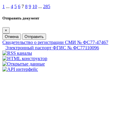
1
...
4
5
6
7
8
9
10
...
285
Отправить документ
×
Отмена
Отправить
Свидетельство о регистрации СМИ № ФС77-47467
Электронный паспорт ФГИС № ФС77110096