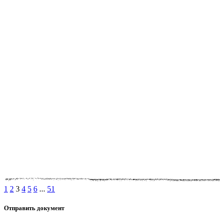
1
2
3
4
5
6
...
51
Отправить документ