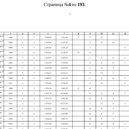
Страница №
4
из
193
: