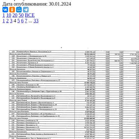
Дата опубликования:
30.01.2024
1
10
20
50
ВСЕ
1
2
3
4
5
6
7
...
33