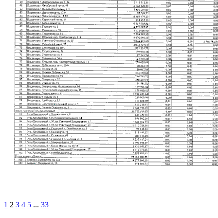
1
2
3
4
5
...
33