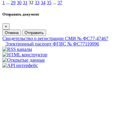
1
...
29
30
31
32
33
34
35
...
37
Отправить документ
×
Отмена
Отправить
Свидетельство о регистрации СМИ № ФС77-47467
Электронный паспорт ФГИС № ФС77110096