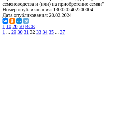
семеноводства и (или) на приобретение семян"
Номер опубликования:
1300202402200004
Дата опубликования:
20.02.2024
1
10
20
50
ВСЕ
1
...
29
30
31
32
33
34
35
...
37