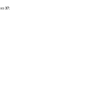
из
37
: