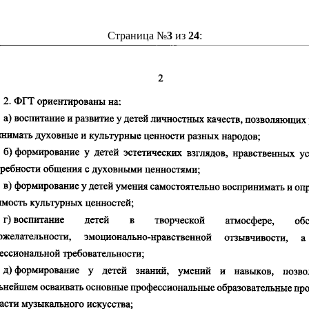
Страница №
3
из
24
: